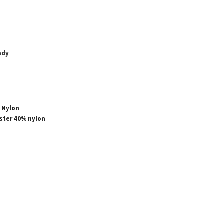
ndy
é
, Nylon
ster 40% nylon