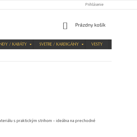
Prihlásenie
NÁKUPNÝ
Prázdny košík
KOŠÍK
NDY / KABÁTY
SVETRE / KARDIGÁNY
VESTY
KRAŤASY
eriálu s praktickým strihom – ideálna na prechodné