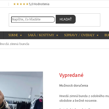
★★★★★
5,0 Hodnotenia
HĽADAŤ
SUKNE
SAKÁ / KOSTÝMY
SÚPRAVY / OVERALY
BU
Hnedá zimná bunda
Vypredané
Možnosti doručenia
Hnedá zimná bunda z odolného mat
obdobie a bežné nosenie.