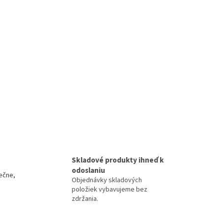
Skladové produkty ihneď k
odoslaniu
ečne,
Objednávky skladových
položiek vybavujeme bez
zdržania.