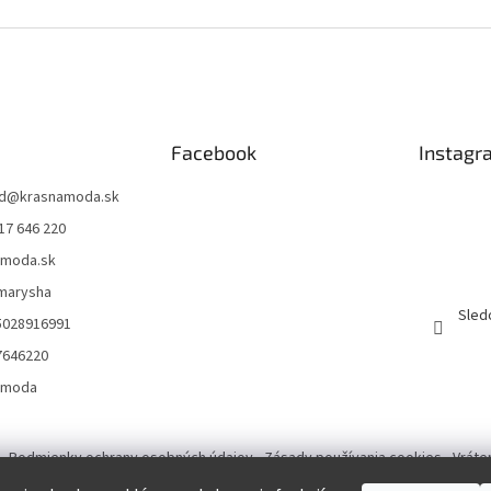
Facebook
Instagr
d
@
krasnamoda.sk
17 646 220
amoda.sk
emarysha
Sled
5028916991
7646220
amoda
Podmienky ochrany osobných údajov
Zásady používania cookies
Vráte