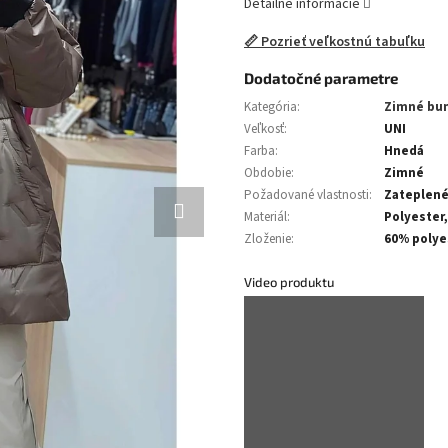
Detailné informácie
📏 Pozrieť veľkostnú tabuľku
Dodatočné parametre
Kategória
:
Zimné bu
Veľkosť
:
UNI
Farba
:
Hnedá
Obdobie
:
Zimné
Požadované vlastnosti
:
Zateplen
Materiál
:
Polyester
Zloženie
:
60% polye
Video produktu