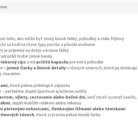
enie
om toho, ako môže byť zimný kúsok ľahký, pohodlný a stále štýlový
akže sa hodí na rôzne typy postáv a pôsobí uvoľnene
ý je príjemný na dotyk a krásne ľahký
radi príliš hrubé zimné bundy
rieborný zips
a má
prišitú kapucňu
pre extra pohodlie
r – jemné čiarky a líniové detaily
v rôznych smeroch, ktoré jej dodávaj
ý charakter
tami
, ktoré pekne priliehajú k zápästiu
 – perfektne doplní športové aj ležérne outfity
stom, výlety, cestovanie alebo bežné dni
, keď chceš vyzerať sviežo,
plákmi
, doplň hrubším rolákom alebo mikinou
mi pletenými nohavicami, členkovými čižmami alebo teniskami
krémových tónoch
, ktoré zvýraznia peknú hnedú farbu