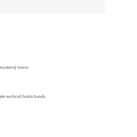
ú moderný šmrnc
 ale nechceš hrubú bundu