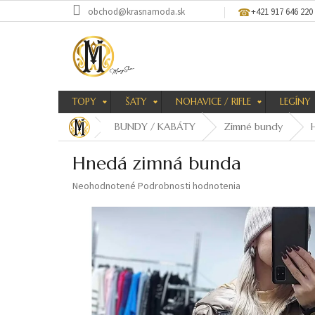
Prejsť
obchod@krasnamoda.sk
+421 917 646 220
na
obsah
TOPY
ŠATY
NOHAVICE / RIFLE
LEGÍNY
BUNDY / KABÁTY
Zimné bundy
Hnedá zimná bunda
Priemerné
Neohodnotené
Podrobnosti hodnotenia
hodnotenie
produktu
je
0,0
z
5
hviezdičiek.