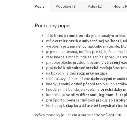
Popis
Podobné (8)
Videá (1)
Hodnot
Podrobný popis
táto
hnedá zimná bunda
je dokonalým príklad
má
oversize strih v univerzálnej veľkosti
, t
vyrobená je z jemného, mäkkého materiálu, ktor
je jemne vatovaná, ideálna pre tých, čo nemajú 
táto hnedá zimná bunda sa zapína spredu na
st
po celej ploche ju zdobí decentný
vtlačený vzo
praktické
klokánkové vrecká
zvyšujú športov
na bokoch nájdeš
rozparky na zips
dlhé rukávy sú zakončené
úpletovými manže
hnedý, zemitý odtieň pôsobí teplo a univerzálne
hnedá zimná bunda je skvelá na
prechádzky me
kombinuj ju so
slim džínsami, legínami či te
pre športovo-elegantný look ju skús so
široký
hodí sa aj k
čiapke a šále v béžových alebo 
Výška modelky je 172 cm a má na sebe veľkosť UNI