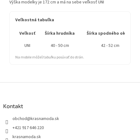
Výška modelky je 172 cm a má na sebe veľkosť UNI
Veľkostná tabuľka
Veľkosť
Šírka hrudníka
Šírka spodného okraja
UNI
40 - 50 cm
42 - 52 cm
Na mobile môžeš tabuľku posúvať do strán.
Z
á
p
ä
Kontakt
t
obchod
@
krasnamoda.sk
i
e
+421 917 646 220
krasnamoda.sk