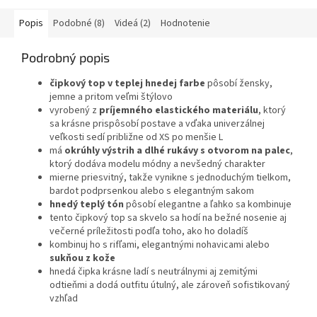
Popis
Podobné (8)
Videá (2)
Hodnotenie
Podrobný popis
čipkový top v teplej hnedej farbe
pôsobí žensky,
jemne a pritom veľmi štýlovo
vyrobený z
príjemného elastického materiálu
, ktorý
sa krásne prispôsobí postave a vďaka univerzálnej
veľkosti sedí približne od XS po menšie L
má
okrúhly výstrih a dlhé rukávy s otvorom na palec
,
ktorý dodáva modelu módny a nevšedný charakter
mierne priesvitný, takže vynikne s jednoduchým tielkom,
bardot podprsenkou alebo s elegantným sakom
hnedý teplý tón
pôsobí elegantne a ľahko sa kombinuje
tento čipkový top sa skvelo sa hodí na bežné nosenie aj
večerné príležitosti podľa toho, ako ho doladíš
kombinuj ho s rifľami, elegantnými nohavicami alebo
sukňou z kože
hnedá čipka krásne ladí s neutrálnymi aj zemitými
odtieňmi a dodá outfitu útulný, ale zároveň sofistikovaný
vzhľad