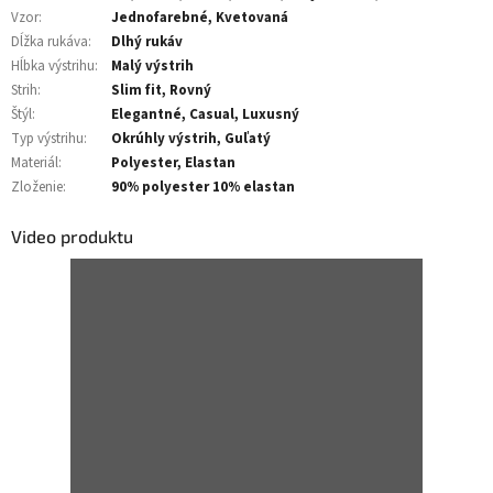
Vzor
:
Jednofarebné, Kvetovaná
Dĺžka rukáva
:
Dlhý rukáv
Hĺbka výstrihu
:
Malý výstrih
Strih
:
Slim fit, Rovný
Štýl
:
Elegantné, Casual, Luxusný
Typ výstrihu
:
Okrúhly výstrih, Guľatý
Materiál
:
Polyester, Elastan
Zloženie
:
90% polyester 10% elastan
Video produktu