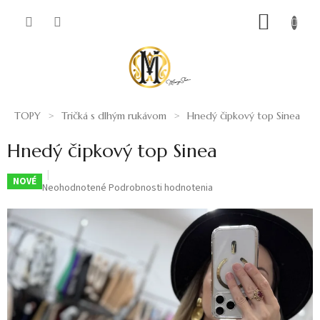
Prejsť
NÁKUP
na
obsah
KOŠÍK
TOPY
Tričká s dlhým rukávom
Hnedý čipkový top Sinea
Hnedý čipkový top Sinea
NOVÉ
Priemerné
Neohodnotené
Podrobnosti hodnotenia
hodnotenie
produktu
je
0,0
z
5
hviezdičiek.