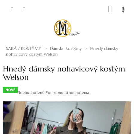
Prejsť
NÁKUP
na
obsah
KOŠÍK
SAKÁ / KOSTÝMY
Dámske kostýmy
Hnedý dámsky
nohavicový kostým Welson
Hnedý dámsky nohavicový kostým
Welson
NOVÉ
Priemerné
Neohodnotené
Podrobnosti hodnotenia
hodnotenie
produktu
je
0,0
z
5
hviezdičiek.