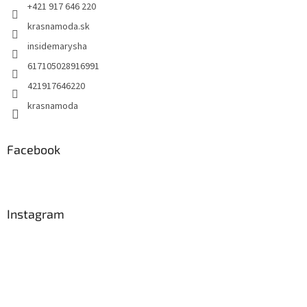
e
+421 917 646 220
krasnamoda.sk
insidemarysha
617105028916991
421917646220
krasnamoda
Facebook
Instagram