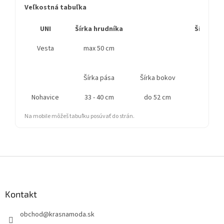
Veľkostná tabuľka
UNI
Šírka hrudníka
Šírka sp
Vesta
max 50 cm
Šírka pása
Šírka bokov
Vý
Nohavice
33 - 40 cm
do 52 cm
Na mobile môžeš tabuľku posúvať do strán.
Z
á
p
ä
Kontakt
t
obchod
@
krasnamoda.sk
i