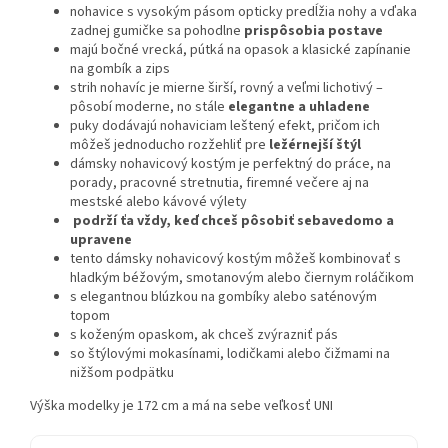
nohavice s vysokým pásom opticky predĺžia nohy a vďaka
zadnej gumičke sa pohodlne
prispôsobia postave
majú bočné vrecká, pútká na opasok a klasické zapínanie
na gombík a zips
strih nohavíc je mierne širší, rovný a veľmi lichotivý –
pôsobí moderne, no stále
elegantne a uhladene
puky dodávajú nohaviciam leštený efekt, pričom ich
môžeš jednoducho rozžehliť pre
ležérnejší štýl
dámsky nohavicový kostým je perfektný do práce, na
porady, pracovné stretnutia, firemné večere aj na
mestské alebo kávové výlety
podrží ťa vždy, keď chceš pôsobiť sebavedomo a
upravene
tento dámsky nohavicový kostým môžeš kombinovať s
hladkým béžovým, smotanovým alebo čiernym roláčikom
s elegantnou blúzkou na gombíky alebo saténovým
topom
s koženým opaskom, ak chceš zvýrazniť pás
so štýlovými mokasínami, lodičkami alebo čižmami na
nižšom podpätku
Výška modelky je 172 cm a má na sebe veľkosť UNI