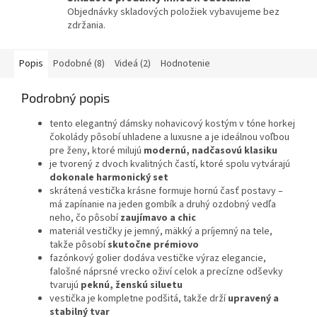
Objednávky skladových položiek vybavujeme bez
zdržania.
Popis
Podobné (8)
Videá (2)
Hodnotenie
Podrobný popis
tento elegantný dámsky nohavicový kostým v tóne horkej
čokolády pôsobí uhladene a luxusne a je ideálnou voľbou
pre ženy, ktoré milujú
modernú, nadčasovú klasiku
je tvorený z dvoch kvalitných častí, ktoré spolu vytvárajú
dokonale harmonický set
skrátená vestička krásne formuje hornú časť postavy –
má zapínanie na jeden gombík a druhý ozdobný vedľa
neho, čo pôsobí
zaujímavo a chic
materiál vestičky je jemný, mäkký a príjemný na tele,
takže pôsobí
skutočne prémiovo
fazónkový golier dodáva vestičke výraz elegancie,
falošné náprsné vrecko oživí celok a precízne odševky
tvarujú
peknú, ženskú siluetu
vestička je kompletne podšitá, takže drží
upravený a
stabilný tvar