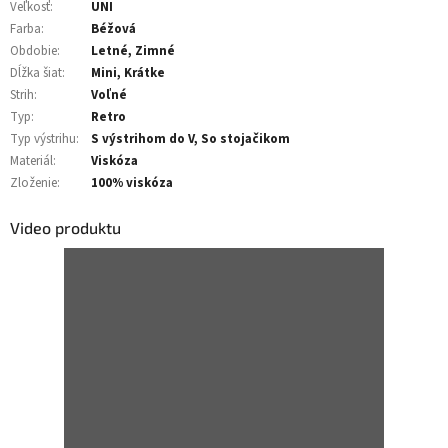
Veľkosť
:
UNI
Farba
:
Béžová
Obdobie
:
Letné, Zimné
Dĺžka šiat
:
Mini, Krátke
Strih
:
Voľné
Typ
:
Retro
Typ výstrihu
:
S výstrihom do V, So stojačikom
Materiál
:
Viskóza
Zloženie
:
100% viskóza
Video produktu