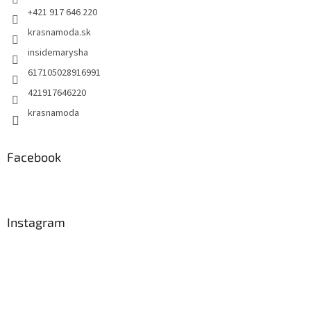
e
+421 917 646 220
krasnamoda.sk
insidemarysha
617105028916991
421917646220
krasnamoda
Facebook
Instagram