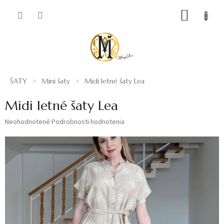
Prejsť
NÁKUP
na
obsah
KOŠÍK
ŠATY
Mini šaty
Midi letné šaty Lea
Midi letné šaty Lea
Priemerné
Neohodnotené
Podrobnosti hodnotenia
hodnotenie
produktu
je
0,0
z
5
hviezdičiek.