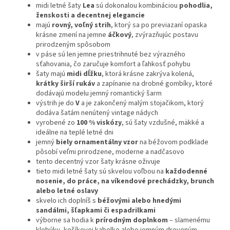
midi letné šaty
Lea
sú dokonalou kombináciou
pohodlia,
ženskosti a decentnej elegancie
majú
rovný, voľný strih
, ktorý sa po previazaní opaska
krásne zmení na jemne
áčkový
, zvýrazňujúc postavu
prirodzeným spôsobom
v páse sú len jemne priestrihnuté bez výrazného
sťahovania, čo zaručuje komfort a ľahkosť pohybu
šaty majú
midi dĺžku
, ktorá krásne zakrýva kolená,
krátky širší rukáv
a zapínanie na drobné gombíky, ktoré
dodávajú modelu jemný romantický šarm
výstrih je do
V
a je zakončený malým stojačikom, ktorý
dodáva šatám nenútený vintage nádych
vyrobené zo
100 % viskózy
, sú šaty vzdušné, mäkké a
ideálne na teplé letné dni
jemný
biely ornamentálny vzor
na béžovom podklade
pôsobí veľmi prirodzene, moderne a nadčasovo
tento decentný vzor šaty krásne oživuje
tieto midi letné šaty sú skvelou voľbou na
každodenné
nosenie, do práce, na víkendové prechádzky, brunch
alebo letné oslavy
skvelo ich doplníš s
béžovými alebo hnedými
sandálmi, šľapkami či espadrilkami
výborne sa hodia k
prírodným doplnkom
– slamenému