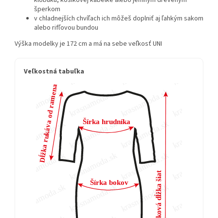
klobúku, košíkovej kabelke alebo jemným dreveným
šperkom
v chladnejších chvíľach ich môžeš doplniť aj ľahkým sakom
alebo rifľovou bundou
Výška modelky je 172 cm a má na sebe veľkosť UNI
Veľkostná tabuľka