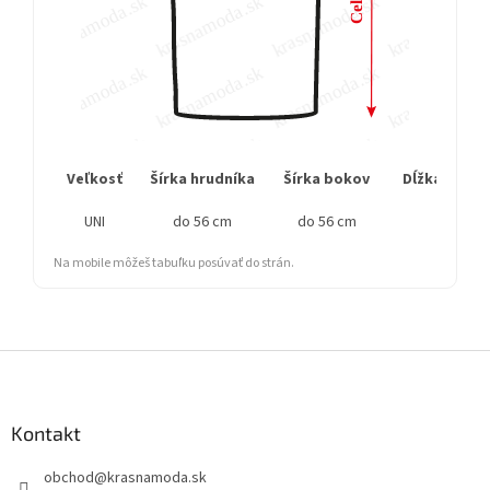
Veľkosť
Šírka hrudníka
Šírka bokov
Dĺžka rukáv
UNI
do 56 cm
do 56 cm
16
Na mobile môžeš tabuľku posúvať do strán.
Z
á
p
ä
Kontakt
t
obchod
@
krasnamoda.sk
i