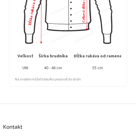
Veľkosť
Šírka hrudníka
Dĺžka rukáva od ramena
Cel
UNI
40 - 46 cm
55 cm
Na mobile môžeš tabuľku posúvať do strán.
Z
á
p
ä
Kontakt
t