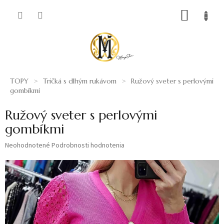
Prejsť
NÁKUP
na
obsah
KOŠÍK
TOPY
Tričká s dlhým rukávom
Ružový sveter s perlovými
gombíkmi
Ružový sveter s perlovými
gombíkmi
Priemerné
Neohodnotené
Podrobnosti hodnotenia
hodnotenie
produktu
je
0,0
z
5
hviezdičiek.