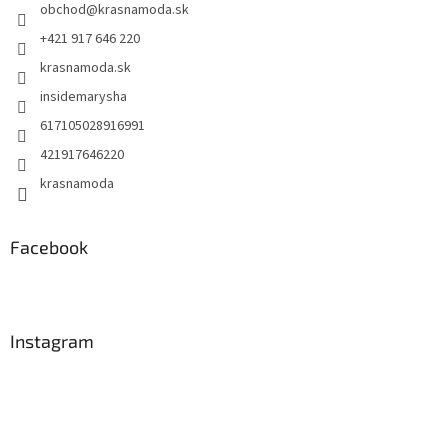
obchod
@
krasnamoda.sk
i
e
+421 917 646 220
krasnamoda.sk
insidemarysha
617105028916991
421917646220
krasnamoda
Facebook
Instagram