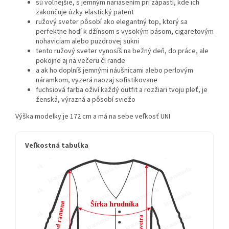
sú voľnejšie, s jemným nariasením pri zápästí, kde ich
zakončuje úzky elastický patent
ružový sveter pôsobí ako elegantný top, ktorý sa
perfektne hodí k džínsom s vysokým pásom, cigaretovým
nohaviciam alebo puzdrovej sukni
tento ružový sveter vynosíš na bežný deň, do práce, ale
pokojne aj na večeru či rande
a ak ho doplníš jemnými náušnicami alebo perlovým
náramkom, vyzerá naozaj sofistikovane
fuchsiová farba oživí každý outfit a rozžiari tvoju pleť, je
ženská, výrazná a pôsobí sviežo
Výška modelky je 172 cm a má na sebe veľkosť UNI
Veľkostná tabuľka