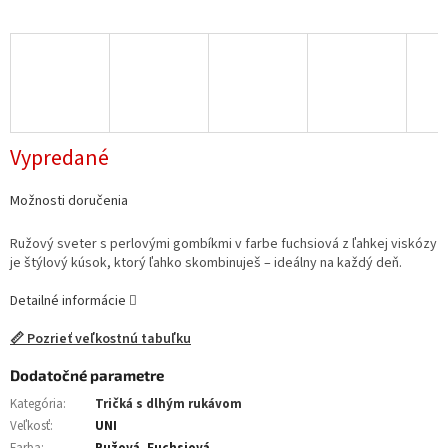
Vypredané
Možnosti doručenia
Ružový sveter s perlovými gombíkmi v farbe fuchsiová z ľahkej viskózy
je štýlový kúsok, ktorý ľahko skombinuješ – ideálny na každý deň.
Detailné informácie
📏 Pozrieť veľkostnú tabuľku
Dodatočné parametre
Kategória
:
Tričká s dlhým rukávom
Veľkosť
:
UNI
Farba
:
Ružová, Fuchsiová