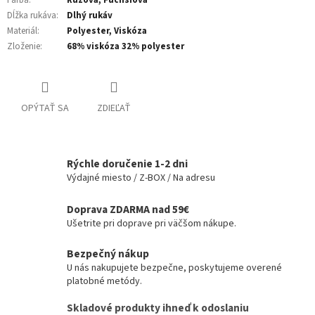
Dĺžka rukáva
:
Dlhý rukáv
Materiál
:
Polyester, Viskóza
Zloženie
:
68% viskóza 32% polyester
OPÝTAŤ SA
ZDIEĽAŤ
Rýchle doručenie 1-2 dni
Výdajné miesto / Z-BOX / Na adresu
Doprava ZDARMA nad 59€
Ušetrite pri doprave pri väčšom nákupe.
Bezpečný nákup
U nás nakupujete bezpečne, poskytujeme overené
platobné metódy.
Skladové produkty ihneď k odoslaniu