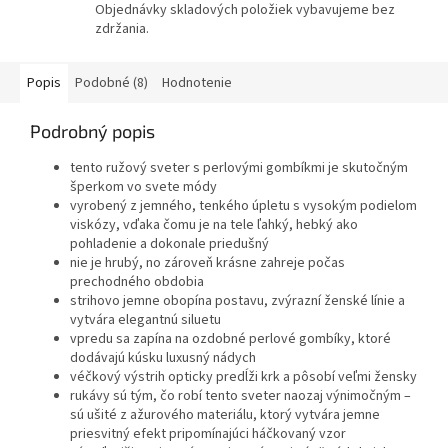
Objednávky skladových položiek vybavujeme bez
zdržania.
Popis
Podobné (8)
Hodnotenie
Podrobný popis
tento ružový sveter s perlovými gombíkmi je skutočným
šperkom vo svete módy
vyrobený z jemného, tenkého úpletu s vysokým podielom
viskózy, vďaka čomu je na tele ľahký, hebký ako
pohladenie a dokonale priedušný
nie je hrubý, no zároveň krásne zahreje počas
prechodného obdobia
strihovo jemne obopína postavu, zvýrazní ženské línie a
vytvára elegantnú siluetu
vpredu sa zapína na ozdobné perlové gombíky, ktoré
dodávajú kúsku luxusný nádych
véčkový výstrih opticky predĺži krk a pôsobí veľmi žensky
rukávy sú tým, čo robí tento sveter naozaj výnimočným –
sú ušité z ažurového materiálu, ktorý vytvára jemne
priesvitný efekt pripomínajúci háčkovaný vzor