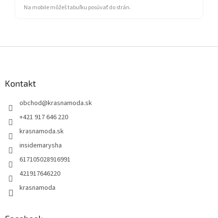
Na mobile môžeš tabuľku posúvať do strán.
Z
á
p
ä
Kontakt
t
obchod
@
krasnamoda.sk
i
e
+421 917 646 220
krasnamoda.sk
insidemarysha
617105028916991
421917646220
krasnamoda