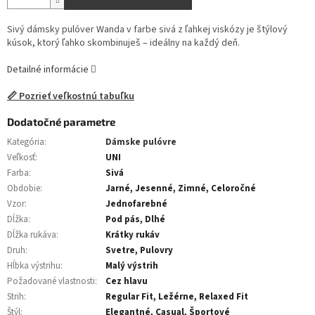
Sivý dámsky pulóver Wanda v farbe sivá z ľahkej viskózy je štýlový
kúsok, ktorý ľahko skombinuješ – ideálny na každý deň.
Detailné informácie
📏 Pozrieť veľkostnú tabuľku
Dodatočné parametre
Kategória
:
Dámske pulóvre
Veľkosť
:
UNI
Farba
:
Sivá
Obdobie
:
Jarné, Jesenné, Zimné, Celoročné
Vzor
:
Jednofarebné
Dĺžka
:
Pod pás, Dlhé
Dĺžka rukáva
:
Krátky rukáv
Druh
:
Svetre, Pulovry
Hĺbka výstrihu
:
Malý výstrih
Požadované vlastnosti
:
Cez hlavu
Strih
:
Regular Fit, Ležérne, Relaxed Fit
Štýl
:
Elegantné, Casual, Športové