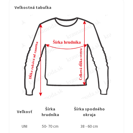
Veľkostná tabuľka
Šírka
Šírka spodného
Dĺžka
Veľkosť
hrudníka
okraja
r
UNI
50- 70 cm
38 - 60 cm
cc