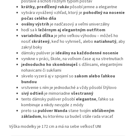
postave a lichotí rôznym typom postáv
krátky, predĺžený rukáv
pôsobí jemne a elegantne
vytvára vyvážený vzhľad, ktorý je
pohodlný na nosenie
počas celého dňa
oválny výstrih
je nadčasový a veľmi univerzálny
hodí sa k
ležérnym aj elegantným outfitom
variabilná dĺžka
je jeho veľkou výhodou – môžeš ho
nosiť
skrátený
, keď ho vyhrnieš, alebo
natiahnutý
, aby
zakryl boky
dámsky pulóver je
ideálny na každodenné nosenie
vynikne v práci, škole, na voľnom čase aj na stretnutiach
jednoducho ho skombinuješ
s džínsami, elegantnými
nohavicami či sukňami
skvelo vyzerá aj v spojení so
sakom alebo ľahkou
bundou
vrstvenie s ním je jednoduché a vždy pôsobí štýlovo
sivý odtieň
je mimoriadne
všestranný
tento dámsky pulóver pôsobí
elegantne
, ľahko sa
kombinuje a nikdy nevyjde z módy
preto sa
pulóver Wanda
stane tvojím
obľúbeným
základom
, ku ktorému sa budeš stále rada vracať
Výška modelky je 172 cm a má na sebe veľkosť UNI