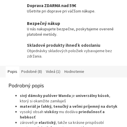
Doprava ZDARMA nad 59€
Ušetrite pri doprave pri väčšom nákupe.
Bezpečný nákup
U nás nakupujete bezpečne, poskytujeme overené
platobné metódy.
Skladové produkty ihneď k odoslaniu
Objednávky skladových položiek vybavujeme bez
zdržania.
Popis
Podobné (8)
Videá (1)
Hodnotenie
Podrobný popis
sivý dámsky pulóver Wanda
je
univerzálny kúsok
,
ktorý si okamžite zamiluješ
materiál je ľahký, tenučký a veľmi príjemný na dotyk
vysoký obsah
viskózy
mu dodáva
priedušnosť a
hebkosť
zároveň je
elastický
, takže sa krásne prispôsobí