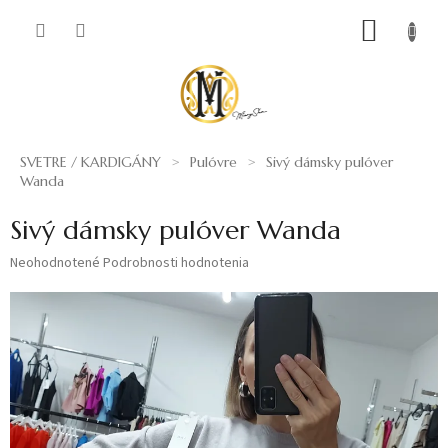
Prejsť
NÁKUP
na
obsah
KOŠÍK
SVETRE / KARDIGÁNY
Pulóvre
Sivý dámsky pulóver
Wanda
Sivý dámsky pulóver Wanda
Priemerné
Neohodnotené
Podrobnosti hodnotenia
hodnotenie
produktu
je
0,0
z
5
hviezdičiek.