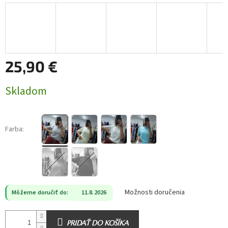
25,90 €
Jednotková
Skladom
cena:
Farba:
Možnosti doručenia
Môžeme doručiť do:
11.8.2026
PRIDAŤ DO KOŠÍKA