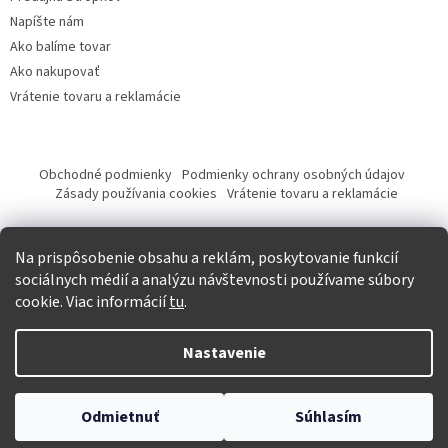
Napíšte nám
Ako balíme tovar
Ako nakupovať
Vrátenie tovaru a reklamácie
Obchodné podmienky
Podmienky ochrany osobných údajov
Zásady používania cookies
Vrátenie tovaru a reklamácie
Tvorba eshopu a SEO optimalizácia
Na prispôsobenie obsahu a reklám, poskytovanie funkcií
sociálnych médií a analýzu návštevnosti používame súbory
cookie. Viac informácií
tu
.
Vytvoril Shoptet
Nastavenie
Copyright 2026
Krásna móda
. Všetky práva vyhradené.
Upraviť
Odmietnuť
Súhlasím
nastavenie cookies