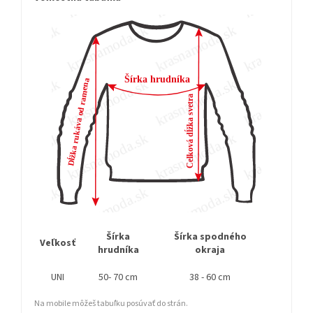
Šírka
Šírka spodného
Dĺžka
Veľkosť
hrudníka
okraja
r
UNI
50- 70 cm
38 - 60 cm
cc
Na mobile môžeš tabuľku posúvať do strán.