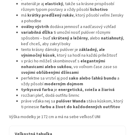
materiál je aj
elastický
, takže sa krásne prispôsobí
rôznym typom postavy a vždy pôsobí
lichotivo
má
krátky predĺžený rukáv
, ktorý pôsobí veľmi žensky
a pohodlne
oválny výstrih
dodáva jemnosť a nadčasový vzhľad
variabilná dĺžka
ti umožní nosiť pulóver rôznymi
spôsobmi – buď
skrátený a ležérny
, alebo
natiahnutý
,
keď chceš, aby zakryl boky
tento krásny dámsky pulóver je
základný, ale
výnimočný kúsok
, ktorý sa hodí na každú príležitosť
v práci ho môžeš skombinovať s
elegantnými
nohavicami alebo sukňou
, vo voľnom čase zase so
svojimi obľúbenými džínsami
perfektne sa vrství aj pod
sako alebo ľahkú bundu
a
vždy pôsobí
moderným dojmom
tyrkysová farba
je
energetická, svieža a žiarivá
rozžiari pleť, dodá outfitu šmrnc
práve vďaka nej sa
pulóver Wanda
stáva kúskom, ktorý
ti prinesie
farbu a život do každodenných outfitov
Výška modelky je 172 cm a má na sebe veľkosť UNI
Veľkostná tabuľka