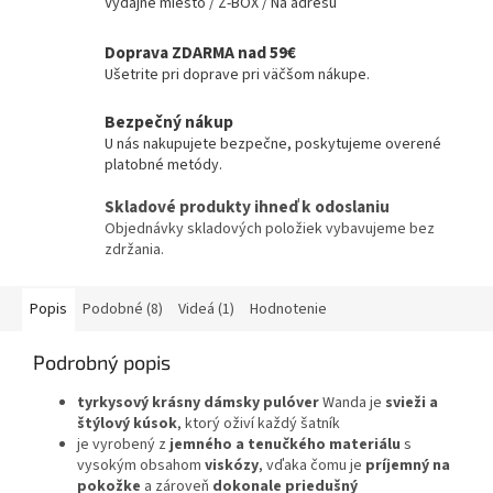
Výdajné miesto / Z-BOX / Na adresu
Doprava ZDARMA nad 59€
Ušetrite pri doprave pri väčšom nákupe.
Bezpečný nákup
U nás nakupujete bezpečne, poskytujeme overené
platobné metódy.
Skladové produkty ihneď k odoslaniu
Objednávky skladových položiek vybavujeme bez
zdržania.
Popis
Podobné (8)
Videá (1)
Hodnotenie
Podrobný popis
tyrkysový krásny dámsky pulóver
Wanda je
svieži a
štýlový kúsok
, ktorý oživí každý šatník
je vyrobený z
jemného a tenučkého materiálu
s
vysokým obsahom
viskózy
, vďaka čomu je
príjemný na
pokožke
a zároveň
dokonale priedušný