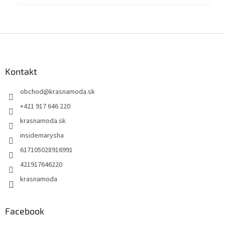
Z
á
p
ä
Kontakt
t
obchod
@
krasnamoda.sk
i
e
+421 917 646 220
krasnamoda.sk
insidemarysha
617105028916991
421917646220
krasnamoda
Facebook