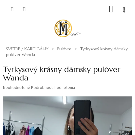
Prejsť
NÁKUP
na
obsah
KOŠÍK
SVETRE / KARDIGÁNY
Pulóvre
Tyrkysový krásny dámsky
pulóver Wanda
Tyrkysový krásny dámsky pulóver
Wanda
Priemerné
Neohodnotené
Podrobnosti hodnotenia
hodnotenie
produktu
je
0,0
z
5
hviezdičiek.