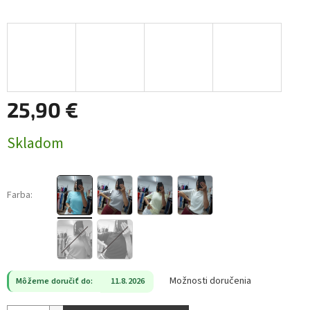
25,90 €
Jednotková
Skladom
cena:
Farba:
Možnosti doručenia
Môžeme doručiť do:
11.8.2026