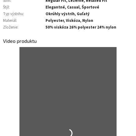
Strih
:
Regular Fit, Ležérne, Relaxed Fit
Štýl
:
Elegantné, Casual, Športové
Typ výstrihu
:
Okrúhly výstrih, Guľatý
Materiál
:
Polyester, Viskóza, Nylon
Zloženie
:
50% viskóza 26% polyester 24% nylon
Video produktu