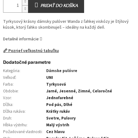
PRIDAŤ DO KOŠÍKA
Tyrkysový krásny dámsky pulóver Wanda z ľahkej viskózy je štýlový
kúsok, ktorý ľahko skombinuješ – ideálny na každý deň.
Detailné informácie
📏 Pozrieť veľkostnú tabuľku
Dodatočné parametre
Kategória
:
Dámske pulóvre
Veľkosť
:
UNI
Farba
:
Tyrkysová
Obdobie
:
Jarné, Jesenné, Zimné, Celoročné
Vzor
:
Jednofarebné
Dĺžka
:
Pod pás, Dlhé
Dĺžka rukáva
:
Krátky rukáv
Druh
:
Svetre, Pulovry
Hĺbka výstrihu
:
Malý výstrih
Požadované vlastnosti
:
Cez hlavu