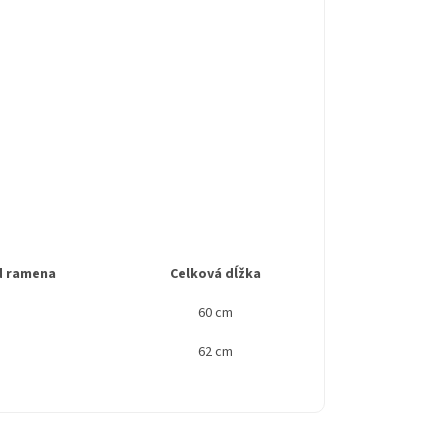
d ramena
Celková dĺžka
60 cm
62 cm