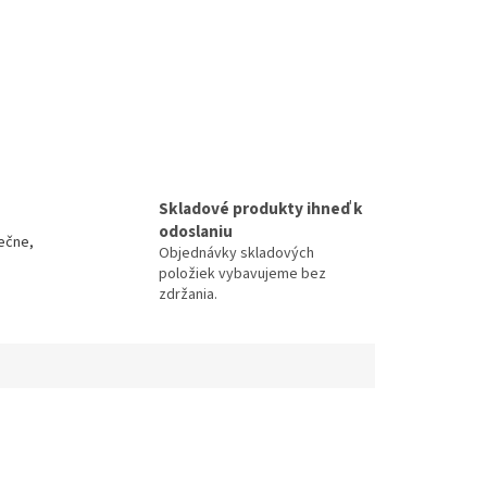
Skladové produkty ihneď k
odoslaniu
ečne,
Objednávky skladových
položiek vybavujeme bez
zdržania.