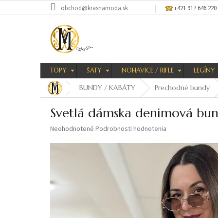
Prejsť
obchod@krasnamoda.sk
+421 917 646 220
na
obsah
TOPY
ŠATY
NOHAVICE / RIFLE
LEGÍNY
BUNDY / KABÁTY
Prechodné bundy
Svetlá dámska denimová bu
Priemerné
Neohodnotené
Podrobnosti hodnotenia
hodnotenie
produktu
je
0,0
z
5
hviezdičiek.