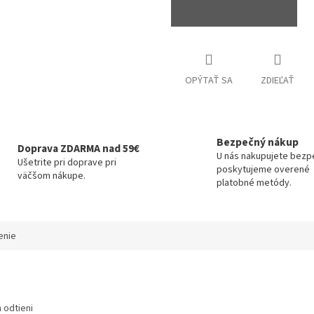
OPÝTAŤ SA
ZDIEĽAŤ
Bezpečný nákup
Doprava ZDARMA nad 59€
U nás nakupujete bezp
Ušetrite pri doprave pri
poskytujeme overené
väčšom nákupe.
platobné metódy.
enie
 odtieni