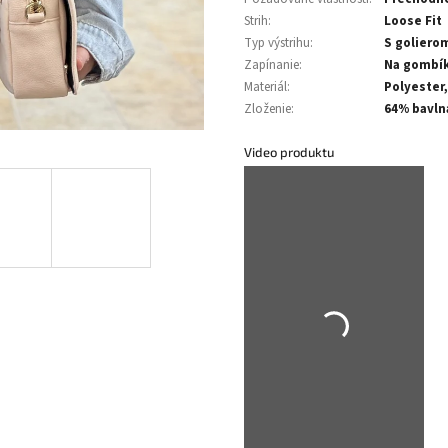
Strih
:
Loose Fit
Typ výstrihu
:
S goliero
Zapínanie
:
Na gombí
Materiál
:
Polyester,
Zloženie
:
64% bavlna
Video produktu