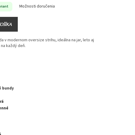
Možnosti doručenia
riant
KOŠÍKA
v modernom oversize strihu, ideálna na jar, leto aj
k na každý deň.
é bundy
rá
enné
é