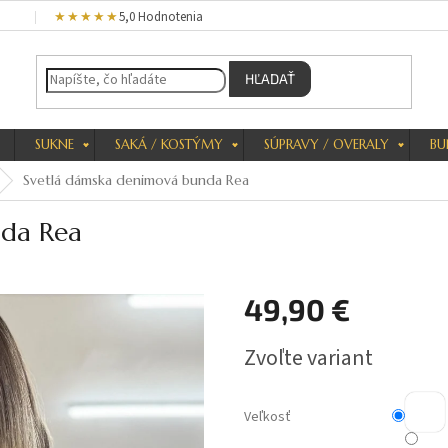
★★★★★
5,0 Hodnotenia
HĽADAŤ
SUKNE
SAKÁ / KOSTÝMY
SÚPRAVY / OVERALY
BU
Svetlá dámska denimová bunda Rea
nda Rea
49,90 €
Jednotková
Zvoľte variant
cena:
Veľkosť