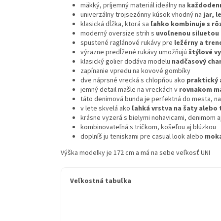
mäkký, príjemný materiál ideálny na
každodenn
univerzálny trojsezónny kúsok vhodný na
jar, l
klasická dĺžka, ktorá sa
ľahko kombinuje s rô
moderný oversize strih s
uvoľnenou siluetou
spustené raglánové rukávy pre
ležérny a tre
výrazne predĺžené rukávy umožňujú
štýlové v
klasický golier dodáva modelu
nadčasový cha
zapínanie vpredu na kovové gombíky
dve náprsné vrecká s chlopňou ako
praktický 
jemný detail mašle na vreckách v
rovnakom ma
táto denimová bunda je perfektná do mesta, na
v lete skvelá ako
ľahká vrstva na šaty alebo
krásne vyzerá s bielymi nohavicami, denimom a
kombinovateľná s tričkom, košeľou aj blúzkou
doplníš ju teniskami pre casual look alebo
moka
Výška modelky je 172 cm a má na sebe veľkosť UNI
Veľkostná tabuľka