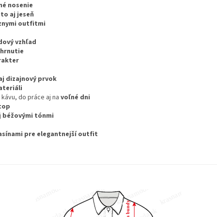
é nosenie
eto aj jeseň
znymi outfitmi
ndový vzhľad
yhrnutie
rakter
aj dizajnový prvok
teriáli
 kávu, do práce aj na
voľné dni
 top
j
béžovými tónmi
sínami pre elegantnejší outfit