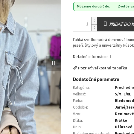
Môžeme doručiť do:
Zvoľte va
PRIDAŤ DO 
Ľahká svetlomodrá denimová bunda 
jeseň. Štýlový a univerzálny kúso
Detailné informácie
📏 Pozrieť veľkostnú tabuľku
Dodatočné parametre
Kategória
:
Prechodn
Veľkosť
:
S/M, L/XL
Farba
:
Bledomod
Obdobie
:
Jarné/Jes
Vzor
:
Denimové
Dĺžka
:
Krátke
Druh
:
Džínsové
Požadované vlastnosti
:
Prechodn