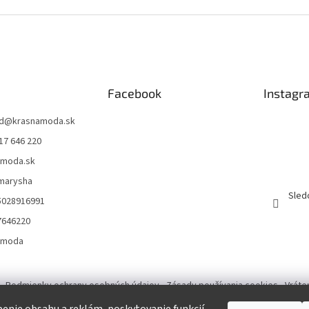
Facebook
Instagr
d
@
krasnamoda.sk
17 646 220
amoda.sk
emarysha
Sled
5028916991
7646220
amoda
Podmienky ochrany osobných údajov
Zásady používania cookies
Vráte