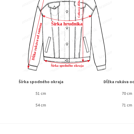
Šírka spodného okraja
Dĺžka rukáva o
51 cm
70 cm
54 cm
71 cm