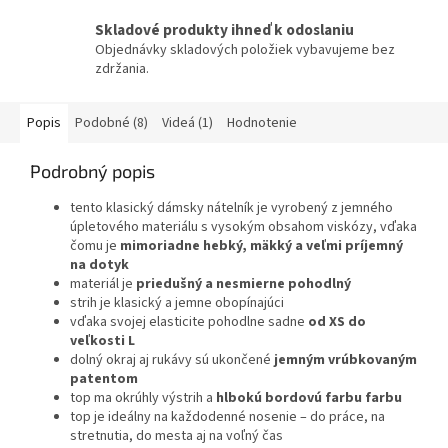
Skladové produkty ihneď k odoslaniu
Objednávky skladových položiek vybavujeme bez
zdržania.
Popis
Podobné (8)
Videá (1)
Hodnotenie
Podrobný popis
tento klasický dámsky nátelník je vyrobený z jemného
úpletového materiálu s vysokým obsahom viskózy, vďaka
čomu je
mimoriadne hebký, mäkký a veľmi príjemný
na dotyk
materiál je
priedušný a nesmierne pohodlný
strih je klasický a jemne obopínajúci
vďaka svojej elasticite pohodlne sadne
od XS do
veľkosti L
dolný okraj aj rukávy sú ukončené
jemným vrúbkovaným
patentom
top ma okrúhly výstrih a
hlbokú bordovú farbu farbu
top je ideálny na každodenné nosenie – do práce, na
stretnutia, do mesta aj na voľný čas