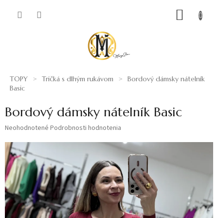
Prejsť
NÁKUP
na
obsah
KOŠÍK
TOPY
Tričká s dlhým rukávom
Bordový dámsky nátelník
Basic
Bordový dámsky nátelník Basic
Priemerné
Neohodnotené
Podrobnosti hodnotenia
hodnotenie
produktu
je
0,0
z
5
hviezdičiek.