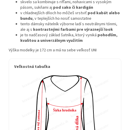
skvelo sa kombinuje s rifľami, nohavicami s vysokým
pásom, sukňami aj
pod sako či kardigán
v chladnejších dňoch ho môžeš vrstviť
pod kabát alebo
bundu
, v teplejších ho nosiť samostatne
tento dámsky nátelník výborne ladí s neutrálnymi tónmi,
ale aj s
kontrastnými farbami pre výraznejší look
je to nadčasový základ šatníka, ktorý vyniká
pohodlím,
kvalitou a univerzálnym využitím
Výška modelky je 172 cm a má na sebe veľkosť UNI
Veľkostná tabuľka