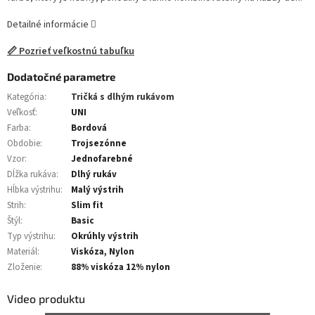
Detailné informácie
📏 Pozrieť veľkostnú tabuľku
Dodatočné parametre
Kategória
:
Tričká s dlhým rukávom
Veľkosť
:
UNI
Farba
:
Bordová
Obdobie
:
Trojsezónne
Vzor
:
Jednofarebné
Dĺžka rukáva
:
Dlhý rukáv
Hĺbka výstrihu
:
Malý výstrih
Strih
:
Slim fit
Štýl
:
Basic
Typ výstrihu
:
Okrúhly výstrih
Materiál
:
Viskóza, Nylon
Zloženie
:
88% viskóza 12% nylon
Video produktu