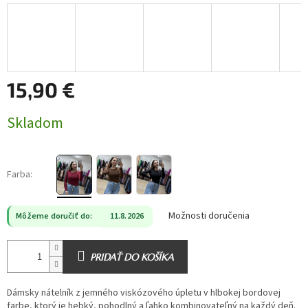
15,90 €
Jednotková
Skladom
cena:
Farba:
Možnosti doručenia
Môžeme doručiť do:
11.8.2026
PRIDAŤ DO KOŠÍKA
Dámsky nátelník z jemného viskózového úpletu v hlbokej bordovej
farbe, ktorý je hebký, pohodlný a ľahko kombinovateľný na každý deň.