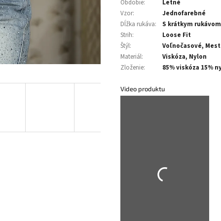
Obdobie
:
Letné
Vzor
:
Jednofarebné
Dĺžka rukáva
:
S krátkym rukávom
Strih
:
Loose Fit
Štýl
:
Voľnočasové, Mest
Materiál
:
Viskóza, Nylon
Zloženie
:
85% viskóza 15% n
Video produktu