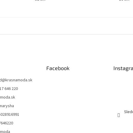
Facebook
Instagr
d
@
krasnamoda.sk
17 646 220
amoda.sk
emarysha
Sled
5028916991
7646220
amoda