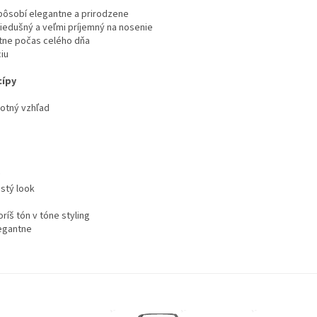
pôsobí elegantne a prirodzene
riedušný a veľmi príjemný na nosenie
tne počas celého dňa
iu
cípy
notný vzhľad
istý look
ríš tón v tóne styling
egantne