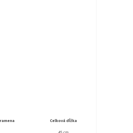
 ramena
Celková dĺžka
45 cm