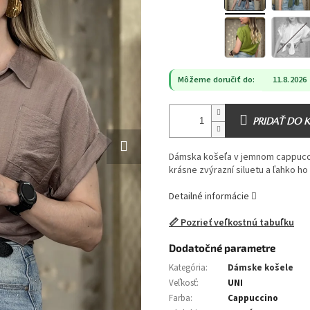
Môžeme doručiť do:
11.8.2026
PRIDAŤ DO 
Dámska košeľa v jemnom cappuccin
krásne zvýrazní siluetu a ľahko ho
Detailné informácie
📏 Pozrieť veľkostnú tabuľku
Dodatočné parametre
Kategória
:
Dámske košele
Veľkosť
:
UNI
Farba
:
Cappuccino