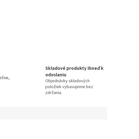
Skladové produkty ihneď k
odoslaniu
ečne,
Objednávky skladových
položiek vybavujeme bez
zdržania.