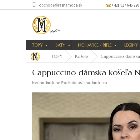
Prejsť
obchod@krasnamoda.sk
+421 917 646 220
na
obsah
TOPY
ŠATY
NOHAVICE / RIFLE
LEGÍNY
TOPY
Košele
Cappuccino dámska 
Cappuccino dámska košeľa N
Priemerné
Neohodnotené
Podrobnosti hodnotenia
hodnotenie
produktu
je
0,0
z
5
hviezdičiek.