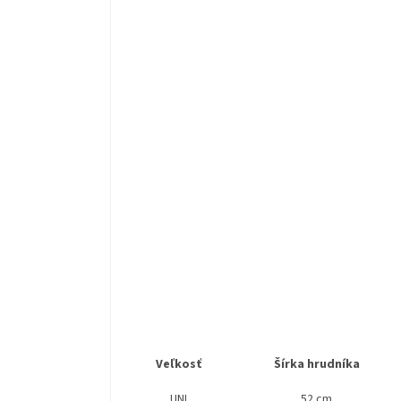
Veľkosť
Šírka hrudníka
UNI
52 cm