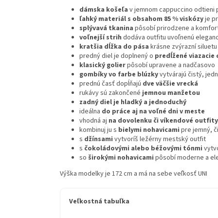
dámska košeľa
v jemnom cappuccino odtieni 
ľahký materiál s obsahom 85 % viskózy
je p
splývavá tkanina
pôsobí prirodzene a komfor
voľnejší strih
dodáva outfitu uvoľnenú eleganc
kratšia dĺžka do pása
krásne zvýrazní siluetu
predný diel je doplnený o
predĺžené viazacie 
klasický golier
pôsobí upravene a nadčasovo
gombíky vo farbe blúzky
vytvárajú čistý, jed
prednú časť dopĺňajú
dve väčšie vrecká
rukávy sú zakončené
jemnou manžetou
zadný diel je hladký a jednoduchý
ideálna
do práce aj na voľné dni v meste
vhodná aj
na dovolenku či víkendové outfity
kombinuj ju s
bielymi nohavicami
pre jemný, č
s
džínsami
vytvoríš ležérny mestský outfit
s
čokoládovými alebo béžovými tónmi
vytvo
so
širokými nohavicami
pôsobí moderne a el
Výška modelky je 172 cm a má na sebe veľkosť UNI
Veľkostná tabuľka