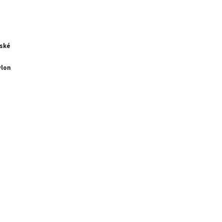
ské
ylon