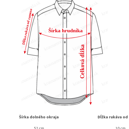
Šírka dolného okraja
Dĺžka rukáva od
52 cm
10 cm