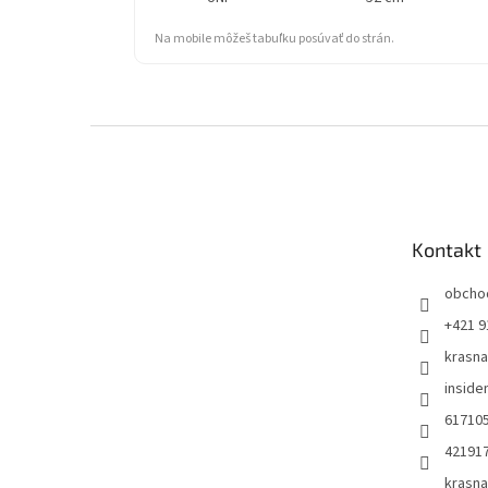
Na mobile môžeš tabuľku posúvať do strán.
Z
á
p
ä
t
Kontakt
i
e
obcho
+421 9
krasn
insid
61710
42191
krasn