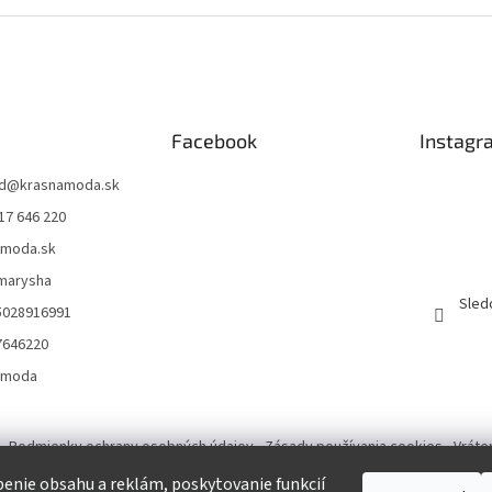
Facebook
Instagr
d
@
krasnamoda.sk
17 646 220
amoda.sk
emarysha
Sled
5028916991
7646220
amoda
Podmienky ochrany osobných údajov
Zásady používania cookies
Vráte
enie obsahu a reklám, poskytovanie funkcií