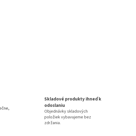
Skladové produkty ihneď k
odoslaniu
ečne,
Objednávky skladových
položiek vybavujeme bez
zdržania.