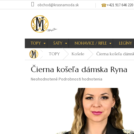
Prejsť
obchod@krasnamoda.sk
+421 917 646 220
na
obsah
TOPY
ŠATY
NOHAVICE / RIFLE
LEGÍNY
TOPY
Košele
Čierna košeľa dáms
Čierna košeľa dámska Ryna
Priemerné
Neohodnotené
Podrobnosti hodnotenia
hodnotenie
produktu
je
0,0
z
5
hviezdičiek.