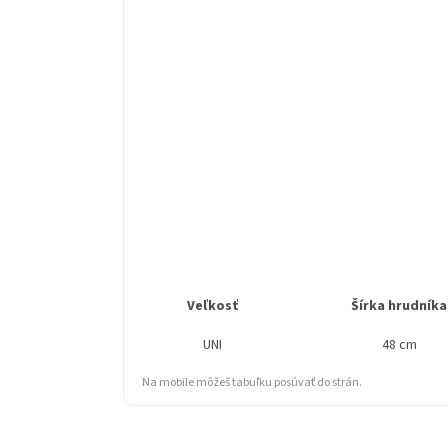
Veľkosť
Šírka hrudníka
UNI
48 cm
Na mobile môžeš tabuľku posúvať do strán.