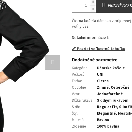
PRIDAŤ DO 
Čierna košeľa dámska z príjemnej 
voľný čas.
Detailné informácie
📏 Pozrieť veľkostnú tabuľku
Dodatočné parametre
Kategória
:
Dámske košele
Veľkosť
:
UNI
Farba
:
Čierna
Obdobie
:
Zimné, Celoročné
Vzor
:
Jednofarebné
Dĺžka rukáva
:
S dlhým rukávom
Strih
:
Regular Fit, Slim fi
Štýl
:
Elegantné, Mestsk
Materiál
:
Bavlna
Zloženie
:
100% bavlna