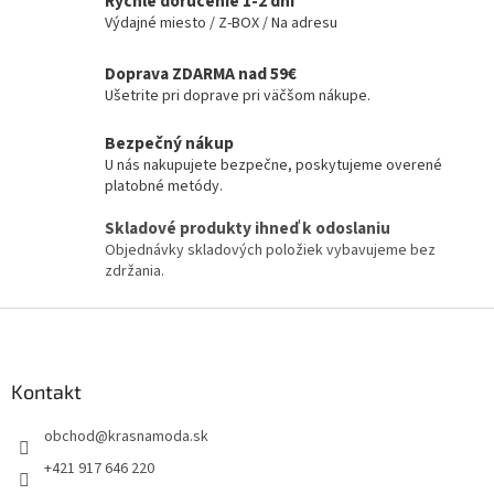
Rýchle doručenie 1-2 dni
Výdajné miesto / Z-BOX / Na adresu
Doprava ZDARMA nad 59€
Ušetrite pri doprave pri väčšom nákupe.
Bezpečný nákup
U nás nakupujete bezpečne, poskytujeme overené
platobné metódy.
Skladové produkty ihneď k odoslaniu
Objednávky skladových položiek vybavujeme bez
zdržania.
Z
á
p
ä
Kontakt
t
obchod
@
krasnamoda.sk
i
e
+421 917 646 220