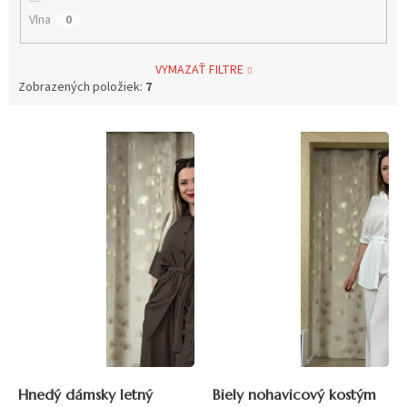
Vlna
0
VYMAZAŤ FILTRE
Zobrazených položiek:
7
V
ý
p
i
s
p
r
o
d
u
k
t
o
v
Hnedý dámsky letný
Biely nohavicový kostým