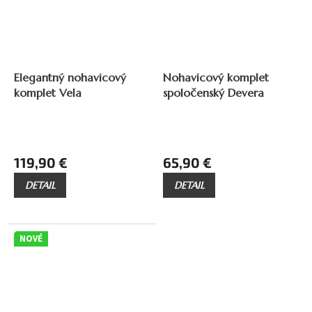
ZADARMO
ZADARMO
Z
Z
A
A
Elegantný nohavicový
Nohavicový komplet
D
D
komplet Vela
spoločenský Devera
A
A
R
R
M
M
O
O
119,90 €
65,90 €
DETAIL
DETAIL
Priemerné
hodnotenie
produktu
NOVÉ
je
5,0
z
5
hviezdičiek.