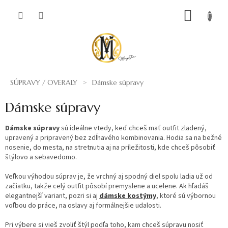
Prejsť
NÁKUP
na
obsah
KOŠÍK
SÚPRAVY / OVERALY
Dámske súpravy
Dámske súpravy
Dámske súpravy
sú ideálne vtedy, keď chceš mať outfit zladený,
upravený a pripravený bez zdĺhavého kombinovania. Hodia sa na bežné
nosenie, do mesta, na stretnutia aj na príležitosti, kde chceš pôsobiť
štýlovo a sebavedomo.
Veľkou výhodou súprav je, že vrchný aj spodný diel spolu ladia už od
začiatku, takže celý outfit pôsobí premyslene a ucelene. Ak hľadáš
elegantnejší variant, pozri si aj
dámske kostýmy
, ktoré sú výbornou
voľbou do práce, na oslavy aj formálnejšie udalosti.
Pri výbere si vieš zvoliť štýl podľa toho, kam chceš súpravu nosiť