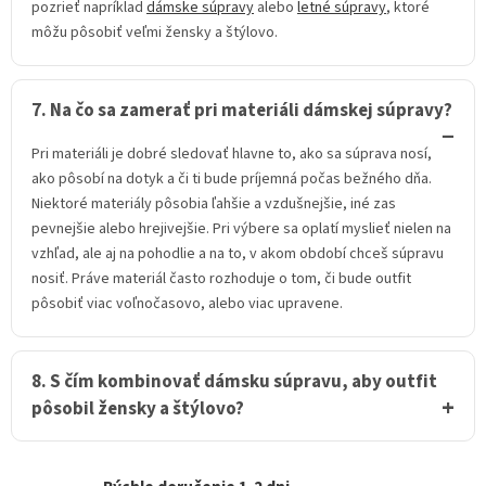
pozrieť napríklad
dámske súpravy
alebo
letné súpravy
, ktoré
môžu pôsobiť veľmi žensky a štýlovo.
7. Na čo sa zamerať pri materiáli dámskej súpravy?
Pri materiáli je dobré sledovať hlavne to, ako sa súprava nosí,
ako pôsobí na dotyk a či ti bude príjemná počas bežného dňa.
Niektoré materiály pôsobia ľahšie a vzdušnejšie, iné zas
pevnejšie alebo hrejivejšie. Pri výbere sa oplatí myslieť nielen na
vzhľad, ale aj na pohodlie a na to, v akom období chceš súpravu
nosiť. Práve materiál často rozhoduje o tom, či bude outfit
pôsobiť viac voľnočasovo, alebo viac upravene.
8. S čím kombinovať dámsku súpravu, aby outfit
pôsobil žensky a štýlovo?