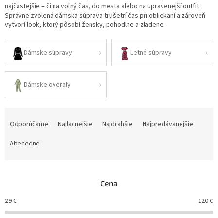
najčastejšie – či na voľný čas, do mesta alebo na upravenejší outfit.
Správne zvolená dámska súprava ti ušetrí čas pri obliekaní a zároveň
vytvorí look, ktorý pôsobí žensky, pohodlne a zladene.
Dámske súpravy
Letné súpravy
Dámske overaly
R
a
Odporúčame
Najlacnejšie
Najdrahšie
Najpredávanejšie
d
e
Abecedne
n
i
e
Cena
p
r
29
€
120
€
o