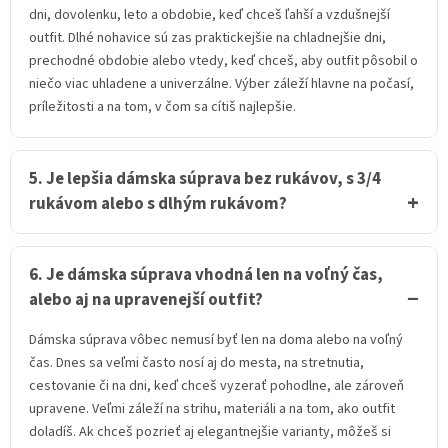
dni, dovolenku, leto a obdobie, keď chceš ľahší a vzdušnejší
outfit. Dlhé nohavice sú zas praktickejšie na chladnejšie dni,
prechodné obdobie alebo vtedy, keď chceš, aby outfit pôsobil o
niečo viac uhladene a univerzálne. Výber záleží hlavne na počasí,
príležitosti a na tom, v čom sa cítiš najlepšie.
5. Je lepšia dámska súprava bez rukávov, s 3/4
rukávom alebo s dlhým rukávom?
6. Je dámska súprava vhodná len na voľný čas,
alebo aj na upravenejší outfit?
Dámska súprava vôbec nemusí byť len na doma alebo na voľný
čas. Dnes sa veľmi často nosí aj do mesta, na stretnutia,
cestovanie či na dni, keď chceš vyzerať pohodlne, ale zároveň
upravene. Veľmi záleží na strihu, materiáli a na tom, ako outfit
doladíš. Ak chceš pozrieť aj elegantnejšie varianty, môžeš si