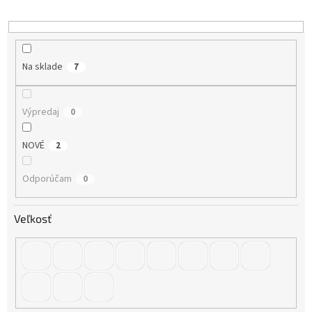
d
u
k
t
o
Na sklade
7
v
Výpredaj
0
NOVÉ
2
Odporúčam
0
Veľkosť