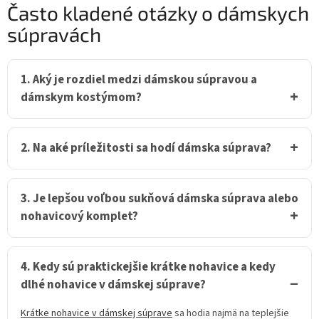
l
Často kladené otázky o dámskych
á
súpravách
d
a
c
i
1. Aký je rozdiel medzi dámskou súpravou a
e
dámskym kostýmom?
p
r
v
k
2. Na aké príležitosti sa hodí dámska súprava?
y
v
ý
p
3. Je lepšou voľbou sukňová dámska súprava alebo
i
nohavicový komplet?
s
u
4. Kedy sú praktickejšie krátke nohavice a kedy
dlhé nohavice v dámskej súprave?
Krátke nohavice v dámskej súprave
sa hodia najmä na teplejšie