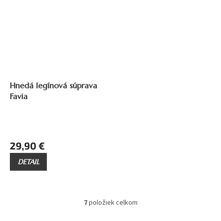
Hnedá legínová súprava
Favia
29,90 €
DETAIL
7
položiek celkom
O
v