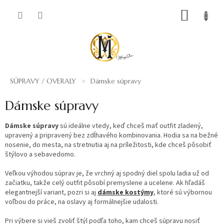
Prejsť
NÁKUP
na
obsah
KOŠÍK
SÚPRAVY / OVERALY
Dámske súpravy
Dámske súpravy
Dámske súpravy
sú ideálne vtedy, keď chceš mať outfit zladený,
upravený a pripravený bez zdĺhavého kombinovania. Hodia sa na bežné
nosenie, do mesta, na stretnutia aj na príležitosti, kde chceš pôsobiť
štýlovo a sebavedomo.
Veľkou výhodou súprav je, že vrchný aj spodný diel spolu ladia už od
začiatku, takže celý outfit pôsobí premyslene a ucelene. Ak hľadáš
elegantnejší variant, pozri si aj
dámske kostýmy
, ktoré sú výbornou
voľbou do práce, na oslavy aj formálnejšie udalosti.
Pri výbere si vieš zvoliť štýl podľa toho, kam chceš súpravu nosiť