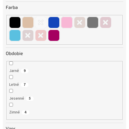
Farba
Obdobie
Jarné
9
Letné
7
Jesenné
5
Zimné
4
Vzor