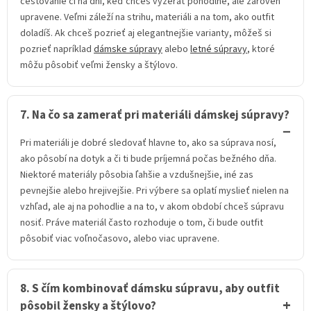
cestovanie či na dni, keď chceš vyzerať pohodlne, ale zároveň
upravene. Veľmi záleží na strihu, materiáli a na tom, ako outfit
doladíš. Ak chceš pozrieť aj elegantnejšie varianty, môžeš si
pozrieť napríklad
dámske súpravy
alebo
letné súpravy
, ktoré
môžu pôsobiť veľmi žensky a štýlovo.
7. Na čo sa zamerať pri materiáli dámskej súpravy?
Pri materiáli je dobré sledovať hlavne to, ako sa súprava nosí,
ako pôsobí na dotyk a či ti bude príjemná počas bežného dňa.
Niektoré materiály pôsobia ľahšie a vzdušnejšie, iné zas
pevnejšie alebo hrejivejšie. Pri výbere sa oplatí myslieť nielen na
vzhľad, ale aj na pohodlie a na to, v akom období chceš súpravu
nosiť. Práve materiál často rozhoduje o tom, či bude outfit
pôsobiť viac voľnočasovo, alebo viac upravene.
8. S čím kombinovať dámsku súpravu, aby outfit
pôsobil žensky a štýlovo?