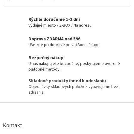
Rýchle doručenie 1-2 dni
Výdajné miesto / Z-BOX / Na adresu
Doprava ZDARMA nad 59€
Ušetrite pri doprave pri väčšom nákupe.
Bezpečný nákup
U nás nakupujete bezpečne, poskytujeme overené
platobné metódy.
Skladové produkty ihneď k odoslaniu
Objednávky skladových položiek vybavujeme bez
zdržania.
Z
á
p
ä
Kontakt
t