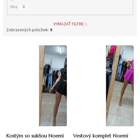
Vlna
0
VYMAZAŤ FILTRE
Zobrazených položiek:
9
V
ý
p
i
s
p
r
o
d
u
k
t
o
v
Kostým so sukňou Noemi
Vestový komplet Noemi