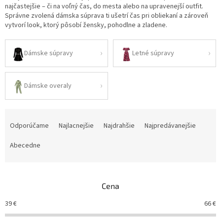
najčastejšie – či na voľný čas, do mesta alebo na upravenejší outfit.
Správne zvolená dámska súprava ti ušetrí čas pri obliekaní a zároveň
vytvorí look, ktorý pôsobí žensky, pohodlne a zladene.
Dámske súpravy
Letné súpravy
Dámske overaly
R
a
Odporúčame
Najlacnejšie
Najdrahšie
Najpredávanejšie
d
e
Abecedne
n
i
e
Cena
p
r
39
€
66
€
o