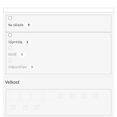
d
u
k
t
o
Na sklade
9
v
Výpredaj
1
NOVÉ
0
Odporúčam
0
Veľkosť