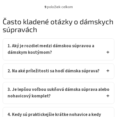
9
položiek celkom
O
v
l
Často kladené otázky o dámskych
á
súpravách
d
a
c
i
1. Aký je rozdiel medzi dámskou súpravou a
e
dámskym kostýmom?
p
r
v
k
2. Na aké príležitosti sa hodí dámska súprava?
y
v
ý
p
3. Je lepšou voľbou sukňová dámska súprava alebo
i
nohavicový komplet?
s
u
4. Kedy sú praktickejšie krátke nohavice a kedy