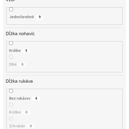
Jednofarebné
9
Dĺžka nohavíc
Krátke
5
Dlhé
0
Dĺžka rukáva
Bez rukávov
4
Krátke
0
3/4 rukáv
0