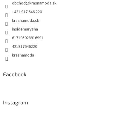
obchod
@
krasnamoda.sk
i
e
+421 917 646 220
krasnamoda.sk
insidemarysha
617105028916991
421917646220
krasnamoda
Facebook
Instagram