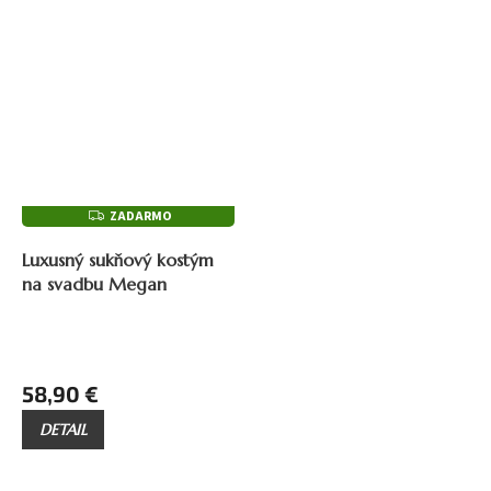
ZADARMO
Z
A
75,90 €
–22 %
D
Luxusný sukňový kostým
A
R
na svadbu Megan
M
O
58,90 €
DETAIL