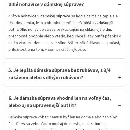
dlhé nohavice v dámskej súprave?
Krátke nohavice v dámskej súprave
sa hodia najmä na teplejšie
dni, dovolenku, leto a obdobie, keď chceš ľahší a vzdušnejší
outfit. Dlhé nohavice sú zas praktickejšie na chladnejšie dni,
prechodné obdobie alebo vtedy, keď chceš, aby outfit pôsobil o
niečo viac uhladene a univerzálne. Výber záleží hlavne na počasí,
príležitosti a na tom, v čom sa cítiš najlepšie.
5. Je lepšia dámska súprava bez rukávov, s 3/4
rukávom alebo s dlhým rukávom?
6. Je dámska súprava vhodná len na voľný čas,
alebo aj na upravenejší outfit?
Dámska súprava vôbec nemusí byť len na doma alebo na voľný
čas. Dnes sa veľmi často nosí aj do mesta, na stretnutia,