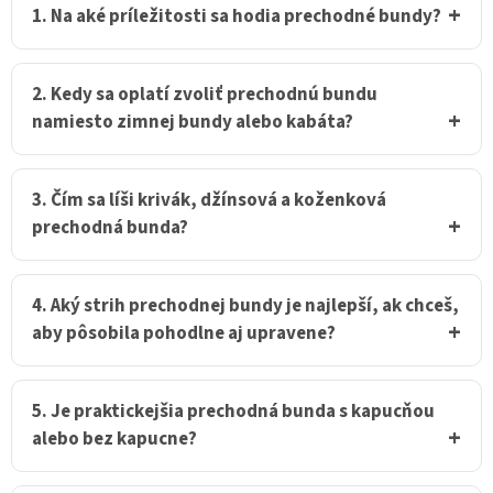
i
1. Na aké príležitosti sa hodia prechodné bundy?
e
p
r
v
2. Kedy sa oplatí zvoliť prechodnú bundu
k
namiesto zimnej bundy alebo kabáta?
y
v
ý
p
3. Čím sa líši krivák, džínsová a koženková
i
prechodná bunda?
s
u
4. Aký strih prechodnej bundy je najlepší, ak chceš,
aby pôsobila pohodlne aj upravene?
5. Je praktickejšia prechodná bunda s kapucňou
alebo bez kapucne?