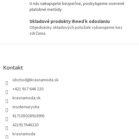
U nás nakupujete bezpečne, poskytujeme overené
platobné metódy.
Skladové produkty ihneď k odoslaniu
Objednávky skladových položiek vybavujeme bez
zdržania.
Z
á
p
ä
Kontakt
t
obchod
@
krasnamoda.sk
i
e
+421 917 646 220
krasnamoda.sk
insidemarysha
617105028916991
421917646220
krasnamoda