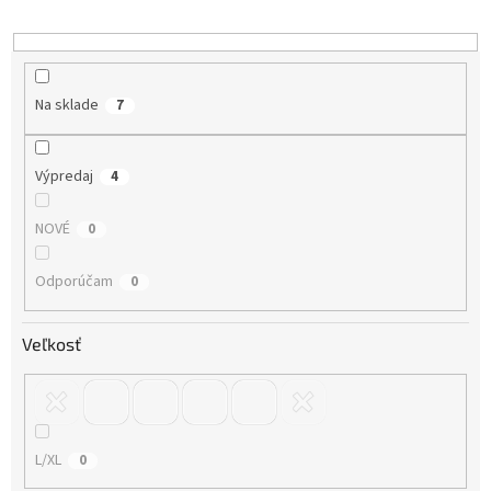
d
u
k
t
o
Na sklade
7
v
Výpredaj
4
NOVÉ
0
Odporúčam
0
Veľkosť
L/XL
0