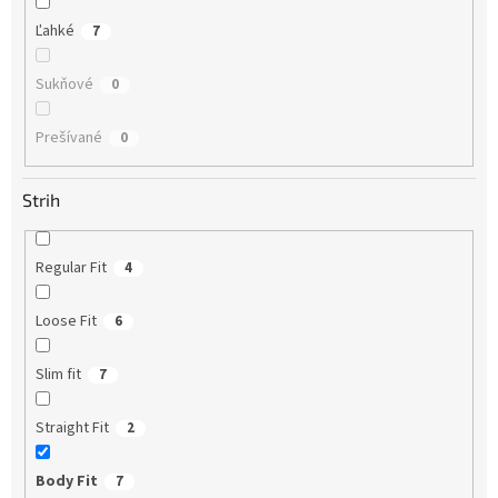
Ľahké
7
Sukňové
0
Prešívané
0
Strih
Regular Fit
4
Loose Fit
6
Slim fit
7
Straight Fit
2
Body Fit
7