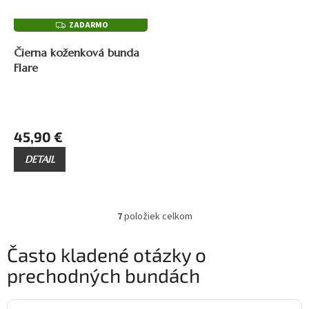
ZADARMO
Z
A
69,90 €
–34 %
D
Čierna koženková bunda
A
R
Flare
M
O
45,90 €
DETAIL
7
položiek celkom
O
v
l
Často kladené otázky o
á
prechodných bundách
d
a
c