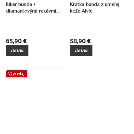
A
A
Biker bunda s
Krátka bunda z umelej
D
D
diamantovými rukávmi
kože Alvie
A
A
R
R
Virel
M
M
O
O
65,90 €
58,90 €
DETAIL
DETAIL
Výpredaj