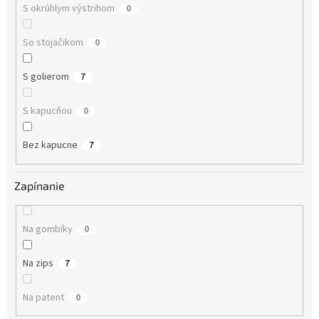
S okrúhlym výstrihom
0
So stojačikom
0
S golierom
7
S kapucňou
0
Bez kapucne
7
Zapínanie
Na gombíky
0
Na zips
7
Na patent
0