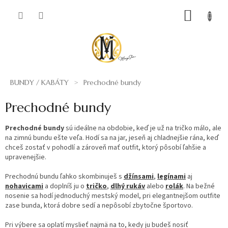
Prejsť
NÁKUP
na
obsah
KOŠÍK
BUNDY / KABÁTY
Prechodné bundy
Prechodné bundy
Prechodné bundy
sú ideálne na obdobie, keď je už na tričko málo, ale
na zimnú bundu ešte veľa. Hodí sa na jar, jeseň aj chladnejšie rána, keď
chceš zostať v pohodlí a zároveň mať outfit, ktorý pôsobí ľahšie a
upravenejšie.
Prechodnú bundu ľahko skombinuješ s
džínsami
,
legínami
aj
nohavicami
a doplníš ju o
tričko
,
dlhý rukáv
alebo
rolák
. Na bežné
nosenie sa hodí jednoduchý mestský model, pri elegantnejšom outfite
zase bunda, ktorá dobre sedí a nepôsobí zbytočne športovo.
Pri výbere sa oplatí myslieť najmä na to, kedy ju budeš nosiť