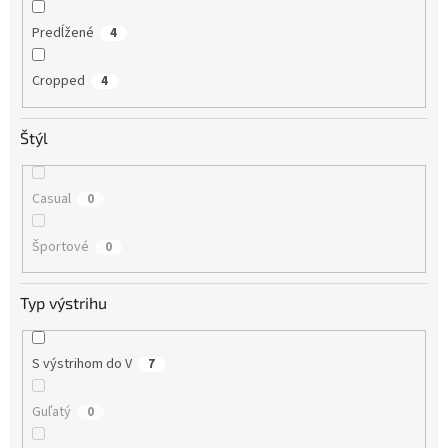
Predĺžené
4
Cropped
4
Štýl
Casual
0
Športové
0
Typ výstrihu
S výstrihom do V
7
Guľatý
0