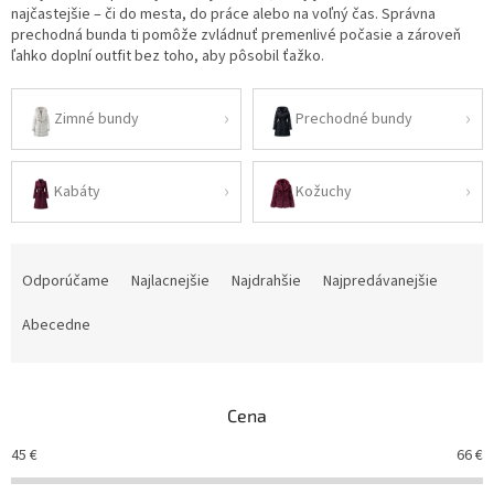
najčastejšie – či do mesta, do práce alebo na voľný čas. Správna
prechodná bunda ti pomôže zvládnuť premenlivé počasie a zároveň
ľahko doplní outfit bez toho, aby pôsobil ťažko.
Zimné bundy
Prechodné bundy
Kabáty
Kožuchy
R
a
Odporúčame
Najlacnejšie
Najdrahšie
Najpredávanejšie
d
e
Abecedne
n
i
e
Cena
p
r
45
€
66
€
o