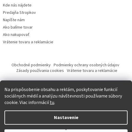
Kde nás nájdete
Predajňa Stropkov
Napíšte nám
Ako balíme tovar
Ako nakupovať
Vrátenie tovaru a reklamácie
Obchodné podmienky
Podmienky ochrany osobných údajov
Zásady používania cookies
Vrátenie tovaru a reklamácie
Tvorba eshopu a SEO optimalizácia
Na prispôsobenie obsahu a reklám, poskytovanie funkcií
sociálnych médií a analýzu návštevnosti používame súbory
cookie. Viac informácií
tu
.
Vytvoril Shoptet
Nastavenie
Copyright 2026
Krásna móda
. Všetky práva vyhradené.
Upraviť