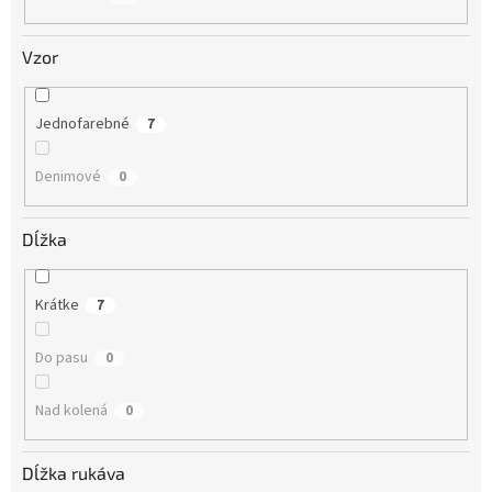
Vzor
Jednofarebné
7
Denimové
0
Dĺžka
Krátke
7
Do pasu
0
Nad kolená
0
Dĺžka rukáva