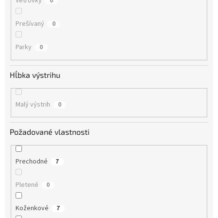
Vetrovky
0
Prešívaný
0
Parky
0
Hĺbka výstrihu
Malý výstrih
0
Požadované vlastnosti
Prechodné
7
Pletené
0
Koženkové
7