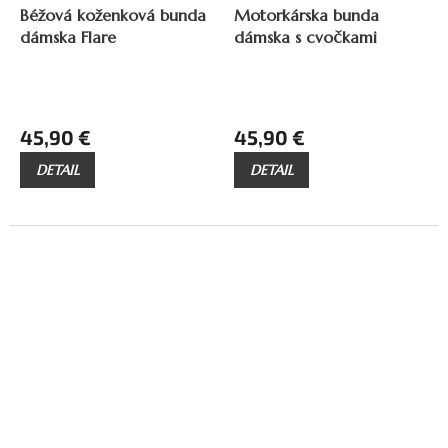
D
D
Béžová koženková bunda
Motorkárska bunda
A
A
R
R
dámska Flare
dámska s cvočkami
M
M
O
O
45,90 €
45,90 €
DETAIL
DETAIL