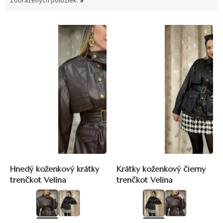
Zobrazených položiek:
9
V
ý
p
i
s
p
r
o
d
u
k
t
o
v
Hnedý koženkový krátky
Krátky koženkový čierny
trenčkot Velina
trenčkot Velina