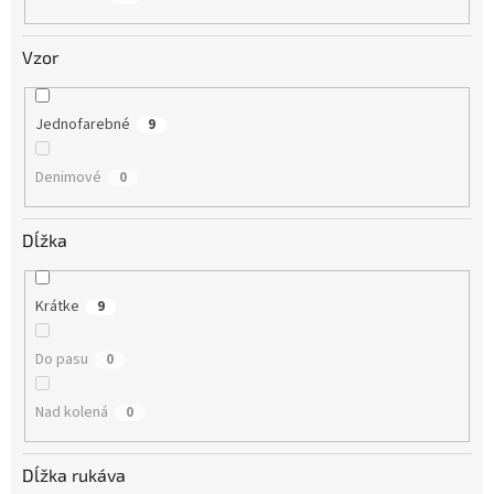
Vzor
Jednofarebné
9
Denimové
0
Dĺžka
Krátke
9
Do pasu
0
Nad kolená
0
Dĺžka rukáva