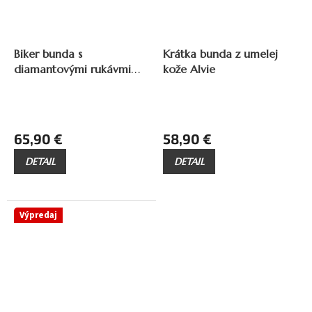
ZADARMO
ZADARMO
Z
Z
A
A
Biker bunda s
Krátka bunda z umelej
D
D
diamantovými rukávmi
kože Alvie
A
A
R
R
Virel
M
M
O
O
65,90 €
58,90 €
DETAIL
DETAIL
Výpredaj