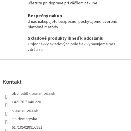
Ušetrite pri doprave pri väčšom nákupe.
Bezpečný nákup
U nás nakupujete bezpečne, poskytujeme overené
platobné metódy.
Skladové produkty ihneď k odoslaniu
Objednávky skladových položiek vybavujeme bez
zdržania.
Z
á
p
ä
Kontakt
t
obchod
@
krasnamoda.sk
i
e
+421 917 646 220
krasnamoda.sk
insidemarysha
617105028916991