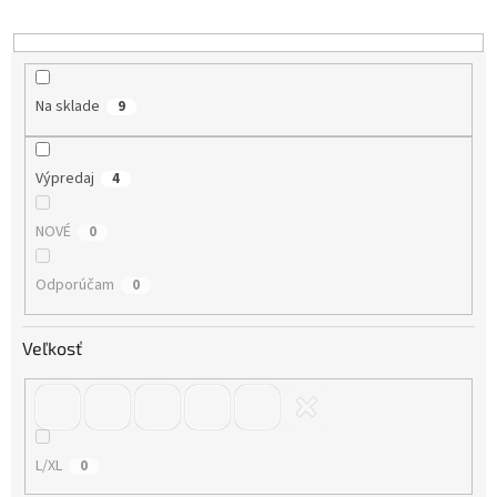
d
u
k
t
o
Na sklade
9
v
Výpredaj
4
NOVÉ
0
Odporúčam
0
Veľkosť
L/XL
0