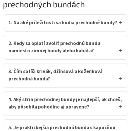
prechodných bundách
d
a
c
i
1. Na aké príležitosti sa hodia prechodné bundy?
e
p
r
v
2. Kedy sa oplatí zvoliť prechodnú bundu
k
namiesto zimnej bundy alebo kabáta?
y
v
ý
p
3. Čím sa líši krivák, džínsová a koženková
i
prechodná bunda?
s
u
4. Aký strih prechodnej bundy je najlepší, ak chceš,
aby pôsobila pohodlne aj upravene?
5. Je praktickejšia prechodná bunda s kapucňou