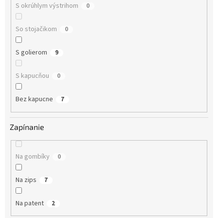
S okrúhlym výstrihom
0
So stojačikom
0
S golierom
9
S kapucňou
0
Bez kapucne
7
Zapínanie
Na gombíky
0
Na zips
7
Na patent
2