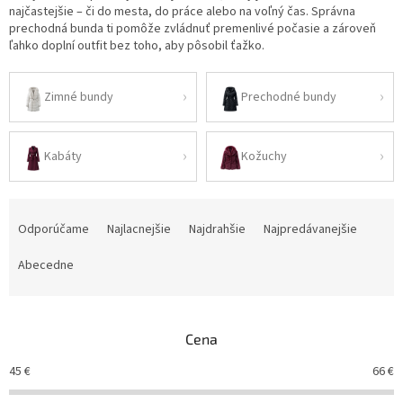
najčastejšie – či do mesta, do práce alebo na voľný čas. Správna
prechodná bunda ti pomôže zvládnuť premenlivé počasie a zároveň
ľahko doplní outfit bez toho, aby pôsobil ťažko.
Zimné bundy
Prechodné bundy
Kabáty
Kožuchy
R
a
Odporúčame
Najlacnejšie
Najdrahšie
Najpredávanejšie
d
e
Abecedne
n
i
e
Cena
p
r
45
€
66
€
o