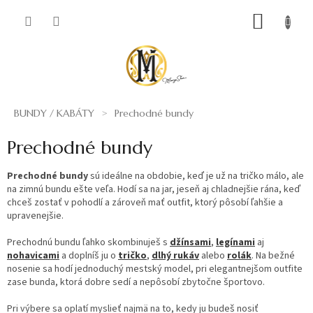
Prejsť
NÁKUP
na
obsah
KOŠÍK
BUNDY / KABÁTY
Prechodné bundy
Prechodné bundy
Prechodné bundy
sú ideálne na obdobie, keď je už na tričko málo, ale
na zimnú bundu ešte veľa. Hodí sa na jar, jeseň aj chladnejšie rána, keď
chceš zostať v pohodlí a zároveň mať outfit, ktorý pôsobí ľahšie a
upravenejšie.
Prechodnú bundu ľahko skombinuješ s
džínsami
,
legínami
aj
nohavicami
a doplníš ju o
tričko
,
dlhý rukáv
alebo
rolák
. Na bežné
nosenie sa hodí jednoduchý mestský model, pri elegantnejšom outfite
zase bunda, ktorá dobre sedí a nepôsobí zbytočne športovo.
Pri výbere sa oplatí myslieť najmä na to, kedy ju budeš nosiť