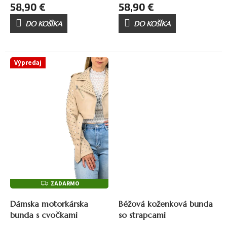
58,90 €
58,90 €
DO KOŠÍKA
DO KOŠÍKA
Výpredaj
ZADARMO
Z
A
69,90 €
–34 %
D
Dámska motorkárska
Béžová koženková bunda
A
R
bunda s cvočkami
so strapcami
M
O