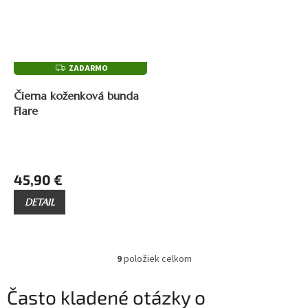
ZADARMO
Z
A
69,90 €
–34 %
D
Čierna koženková bunda
A
R
Flare
M
O
45,90 €
DETAIL
9
položiek celkom
O
v
l
Často kladené otázky o
á