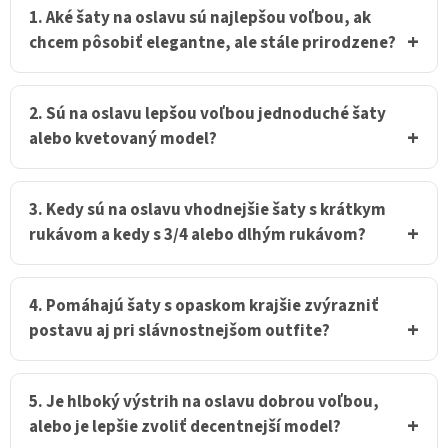
i
1. Aké šaty na oslavu sú najlepšou voľbou, ak
e
chcem pôsobiť elegantne, ale stále prirodzene?
p
r
v
k
2. Sú na oslavu lepšou voľbou jednoduché šaty
y
alebo kvetovaný model?
v
ý
p
i
3. Kedy sú na oslavu vhodnejšie šaty s krátkym
s
rukávom a kedy s 3/4 alebo dlhým rukávom?
u
4. Pomáhajú šaty s opaskom krajšie zvýrazniť
postavu aj pri slávnostnejšom outfite?
5. Je hlboký výstrih na oslavu dobrou voľbou,
alebo je lepšie zvoliť decentnejší model?