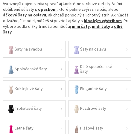
Výraznejší dojem vedia spraviť aj konkrétne strihové detaily. Veľmi
obľúbené sú šaty
s opaskom
, ktoré pekne zvýraznia pás, alebo
áčkové šaty na oslavu
, ak chceš pohodlný a lichotivý strih. Ak hľadáš
odvážnejší model, môžeš si pozrieť aj šaty s
hlbokým výstrihom
. Pri
výbere podľa dĺžky ti môžu pomôcť aj
mini šaty
,
midi šaty
a
dlhé
šaty
.
Šaty na svadbu
Šaty na oslavu
Dlhé spoločenské
Spoločenské šaty
šaty
Koktejlové šaty
Elegantné šaty
Trblietavé šaty
Puzdrové šaty
Letné šaty
Plážové šaty