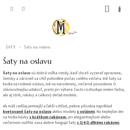
Prejsť
NÁKUP
na
obsah
KOŠÍK
ŠATY
Šaty na oslavu
Šaty na oslavu
Šaty na oslavu
sú dobrá voľba vtedy, keď chceš vyzerať upravene,
žensky a zároveň sa cítiť pohodlne počas celého večera. Iné šaty sa
hodia na rodinnú oslavu, iné na narodeniny, večerné posedenie či
slávnostnejšiu udalosť, preto pri výbere často rozhoduje nielen farba,
ale aj strih, rukávy a celkový detail modelu.
Ak máš radšej jemnejší a ľahší vzhľad, pekne pôsobia napríklad
kvetované šaty na oslavu
alebo modely
s volánmi
. Na teplejšie dni
sa hodia kúsky
s krátkym rukávom
, pri elegantnejšom alebo
večernom outfite zasa dobre fungujú šaty
s 3/4 či dlhými rukávmi
.