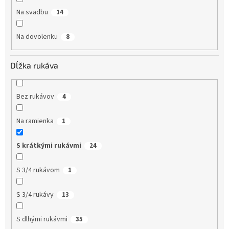
Na svadbu
14
Na dovolenku
8
Dĺžka rukáva
Bez rukávov
4
Na ramienka
1
S krátkými rukávmi
24
S 3/4 rukávom
1
S 3/4 rukávy
13
S dlhými rukávmi
35