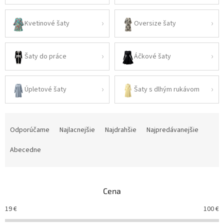
Kvetinové šaty
Oversize šaty
Šaty do práce
Áčkové šaty
Úpletové šaty
Šaty s dlhým rukávom
R
a
Odporúčame
Najlacnejšie
Najdrahšie
Najpredávanejšie
d
e
Abecedne
n
i
e
Cena
p
r
19
€
100
€
o