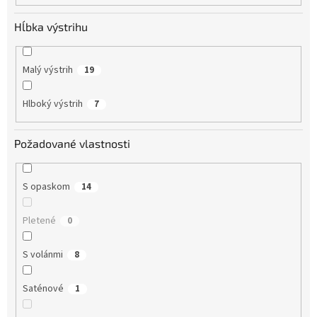
Hĺbka výstrihu
Malý výstrih
19
Hlboký výstrih
7
Požadované vlastnosti
S opaskom
14
Pletené
0
S volánmi
8
Saténové
1