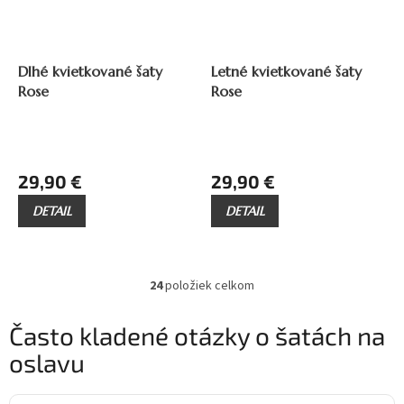
Dlhé kvietkované šaty
Letné kvietkované šaty
Rose
Rose
29,90 €
29,90 €
DETAIL
DETAIL
24
položiek celkom
O
v
l
Často kladené otázky o šatách na
á
oslavu
d
a
c