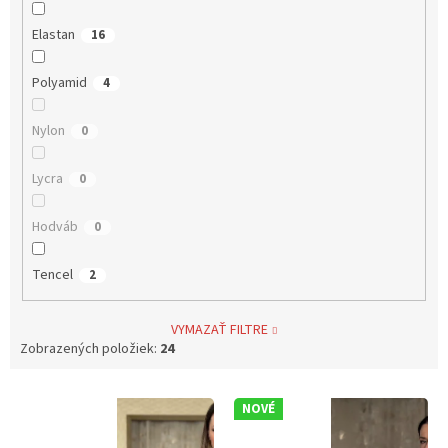
Elastan
16
Polyamid
4
Nylon
0
Lycra
0
Hodváb
0
Tencel
2
VYMAZAŤ FILTRE
Zobrazených položiek:
24
V
NOVÉ
ý
p