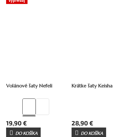
Výpredaj
32,90 €
–39 %
Volánové šaty Nefeli
Krátke šaty Keisha
19,90 €
28,90 €
DO KOŠÍKA
DO KOŠÍKA