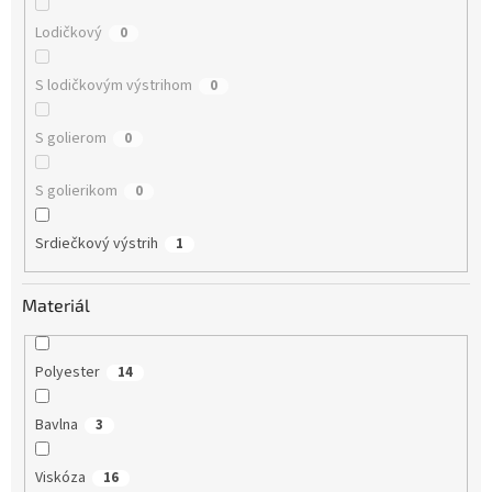
Lodičkový
0
S lodičkovým výstrihom
0
S golierom
0
S golierikom
0
Srdiečkový výstrih
1
Materiál
Polyester
14
Bavlna
3
Viskóza
16