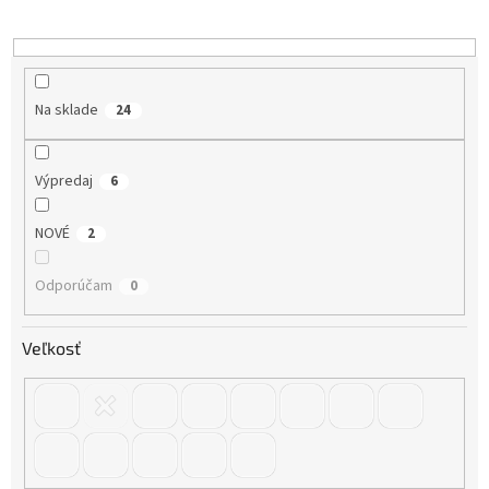
d
u
k
t
o
Na sklade
24
v
Výpredaj
6
NOVÉ
2
Odporúčam
0
Veľkosť