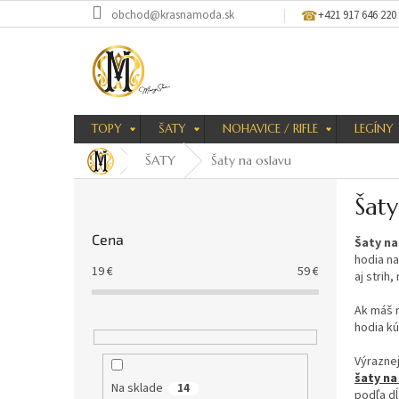
Prejsť
obchod@krasnamoda.sk
+421 917 646 220
na
obsah
TOPY
ŠATY
NOHAVICE / RIFLE
LEGÍNY
ŠATY
Šaty na oslavu
B
Šaty
o
č
Cena
Šaty na
n
hodia na
ý
19
€
59
€
aj strih
p
a
Ak máš r
n
hodia k
e
Výraznej
l
šaty na
Na sklade
14
podľa d