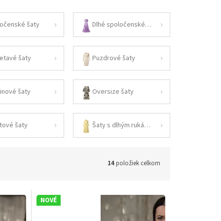
očenské šaty
Dlhé spoločenské šaty
ietavé šaty
Puzdrové šaty
inové šaty
Oversize šaty
tové šaty
Šaty s dlhým rukávom
14
položiek celkom
NOVÉ