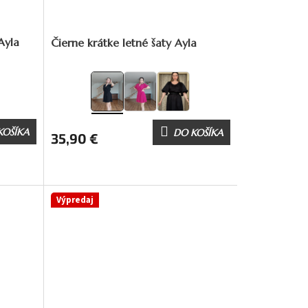
Ayla
Čierne krátke letné šaty Ayla
KOŠÍKA
DO KOŠÍKA
35,90 €
Výpredaj