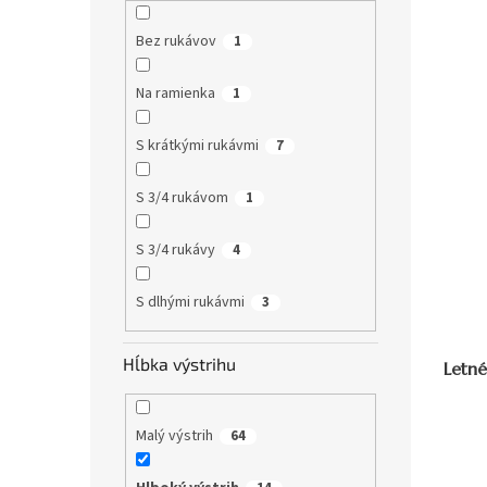
Bez rukávov
1
Na ramienka
1
S krátkými rukávmi
7
S 3/4 rukávom
1
S 3/4 rukávy
4
S dlhými rukávmi
3
Hĺbka výstrihu
Letn
Malý výstrih
64