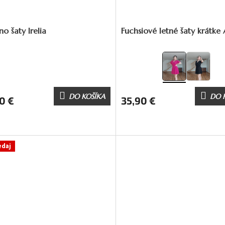
o šaty Irelia
Fuchsiové letné šaty krátke 
DO KOŠÍKA
DO 
0 €
35,90 €
edaj