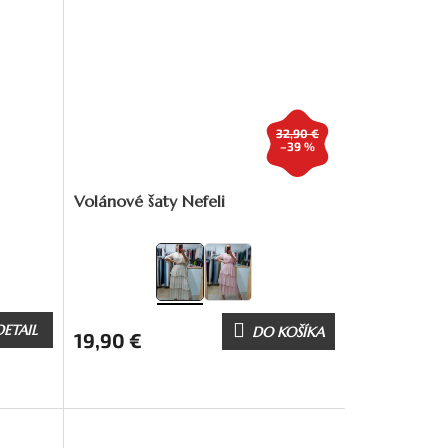
32,90 €
–39 %
Volánové šaty Nefeli
DETAIL
DO KOŠÍKA
19,90 €