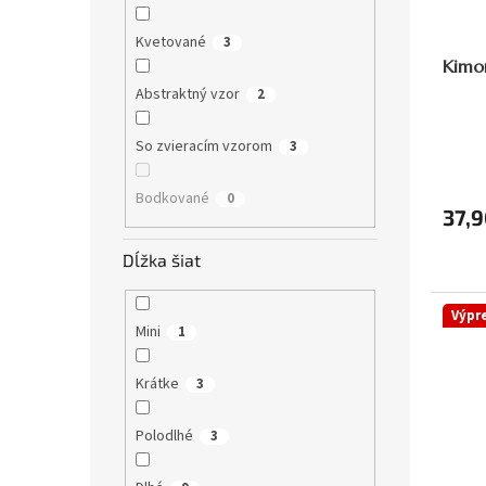
Kvetované
3
Kimon
Abstraktný vzor
2
So zvieracím vzorom
3
Bodkované
0
37,9
Dĺžka šiat
Výpr
Mini
1
Krátke
3
Polodlhé
3