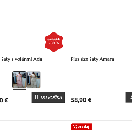
32,90 €
–39 %
 šaty s volánmi Ada
Plus size šaty Amara
DO KOŠÍKA
58,90 €
0 €
Výpredaj