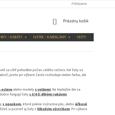
Prihlásenie
NÁKUPNÝ
Prázdny košík
KOŠÍK
NDY / KABÁTY
SVETRE / KARDIGÁNY
VESTY
KRAŤASY
eň sa cítiť pohodlne počas celého večera. Iné šaty sa
losť, preto pri výbere často rozhoduje nielen farba, ale
 oslavu
alebo modely
s volánmi
. Na teplejšie dni sa
 dobre fungujú šaty
s 3/4 či dlhými rukávmi
.
ty
s opaskom
, ktoré pekne zvýraznia pás, alebo
áčkové
ôžeš si pozrieť aj šaty s
hlbokým výstrihom
. Pri výbere