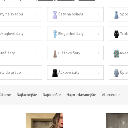
aty na svadbu
Šaty na oslavu
Spol
oktejlové šaty
Elegantné šaty
Trbl
etné šaty
Plážové šaty
Kvet
aty do práce
Áčkové šaty
Úple
účame
Najlacnejšie
Najdrahšie
Najpredávanejšie
Abecedne