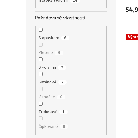
Hlboký výstrih
14
54,
Požadované vlastnosti
Výpr
S opaskom
6
Pletené
0
S volánmi
7
Saténové
2
Vianočné
0
Trblietavé
1
Čipkované
0