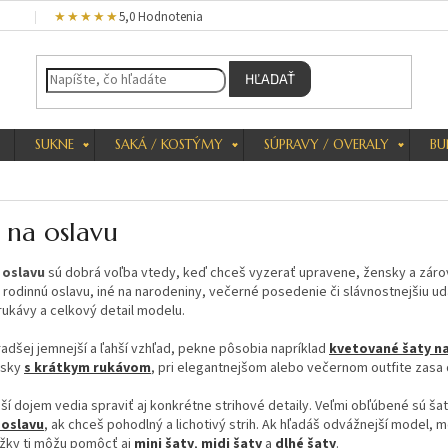
★★★★★
5,0 Hodnotenia
HĽADAŤ
SUKNE
SAKÁ / KOSTÝMY
SÚPRAVY / OVERALY
BU
 na oslavu
 oslavu
sú dobrá voľba vtedy, keď chceš vyzerať upravene, žensky a zárov
 rodinnú oslavu, iné na narodeniny, večerné posedenie či slávnostnejšiu uda
, rukávy a celkový detail modelu.
adšej jemnejší a ľahší vzhľad, pekne pôsobia napríklad
kvetované šaty na
úsky
s krátkym rukávom
, pri elegantnejšom alebo večernom outfite zasa
ší dojem vedia spraviť aj konkrétne strihové detaily. Veľmi obľúbené sú ša
 oslavu
, ak chceš pohodlný a lichotivý strih. Ak hľadáš odvážnejší model, m
ĺžky ti môžu pomôcť aj
mini šaty
,
midi šaty
a
dlhé šaty
.