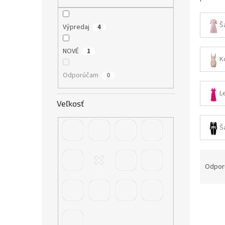
Š
Výpredaj
4
NOVÉ
1
K
Odporúčam
0
L
Veľkosť
Š
R
a
Odpor
d
e
V
n
ý
i
p
e