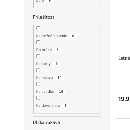
Dlhé
9
Príležitosť
Na bežné nosenie
6
Do práce
3
Letné
Na párty
9
Na oslavu
14
Na svadbu
10
19,9
Na dovolenku
8
Dĺžka rukáva